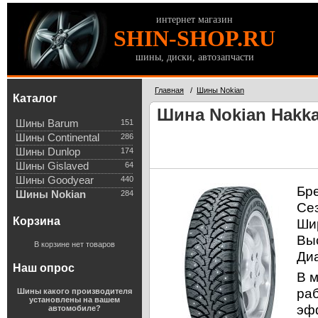
интернет магазин
SHIN-SHOP.RU
шины, диски, автозапчасти
Главная
/
Шины Nokian
Каталог
Шина Nokian Hakkap
Шины Barum
151
Шины Continental
286
Шины Dunlop
174
Шины Gislaved
64
Шины Goodyear
440
Бр
Шины Nokian
284
Се
Корзина
Ши
Вы
В корзине нет товаров
Ди
Наш опрос
В 
ра
Шины какого производителя
установлены на вашем
эфф
автомобиле?