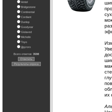
шип
Amtel
Bridgestone
пр
Continental
сух
Cordiant
мо
Dunlop
ра
Goodyear
эф
Gislaved
Michelin
Из
Toyo
Другого
Уве
дос
Всего ответов:
3598
Ответить
ши
Результаты опроса
мак
ст
глу
по
об
их 
Ал