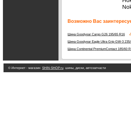
Нок
Nok
Возможно Вас заинтересуе
4 
Шина Goodyear Cargo G26 195/65 R16
Шина Goodyear Eagle Ultra Grip GW-3 235
Шина Continental PremiumContact 185/60 
© Интернет - магазин
SHIN-SHOP.ru
шины, диски, автозапчасти