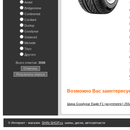
Amtel
Bridgestone
Continental
Cordiant
Dunlop
Goodyear
Gislaved
Michelin
Toyo
Другого
Всего ответов:
3598
Ответить
Результаты опроса
Возможно Вас заинтересуе
Шина Goodyear Eagle F1 (asymmetric) 255
© Интернет - магазин
SHIN-SHOP.ru
шины, диски, автозапчасти