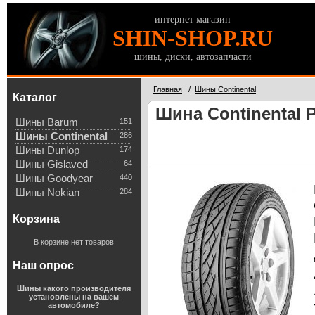
интернет магазин
SHIN-SHOP.RU
шины, диски, автозапчасти
Главная
/
Шины Continental
Каталог
Шина Continental 
Шины Barum
151
Шины Continental
286
Шины Dunlop
174
Шины Gislaved
64
Шины Goodyear
440
Шины Nokian
284
Корзина
В корзине нет товаров
Наш опрос
Шины какого производителя
установлены на вашем
автомобиле?