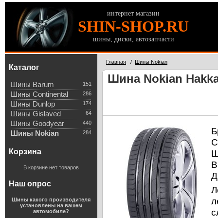
интернет магазин
SHIN-SHOP.RU
шины, диски, автозапчасти
Главная
/
Шины Nokian
Каталог
Шина Nokian Hakka
Шины Barum
151
Шины Continental
286
Шины Dunlop
174
Шины Gislaved
64
Шины Goodyear
440
Б
Шины Nokian
284
С
Корзина
Ш
В
В корзине нет товаров
Д
Наш опрос
Л
л
Шины какого производителя
установлены на вашем
с
автомобиле?