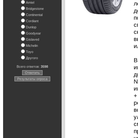
л
Amtel
Bridgestone
д
Continental
п
Cordiant
с
Dunlop
с
Goodyear
в
Gislaved
и
Michelin
Toyo
Другого
В
и
Всего ответов:
3598
Ответить
д
Результаты опроса
N
и
+
р
в
у
с
п