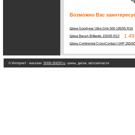
ч
Возможно Вас заинтересуе
Шина Goodyear Ultra Grip 500 195/55 R16
1 49
Шина Barum Brillantis 155/65 R13
Шина Continental CrossContact UHP 265/5
© Интернет - магазин
SHIN-SHOP.ru
шины, диски, автозапчасти