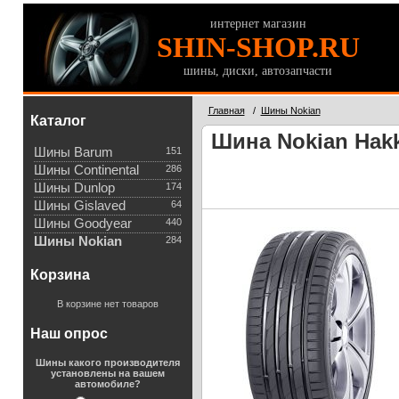
интернет магазин
SHIN-SHOP.RU
шины, диски, автозапчасти
Главная
/
Шины Nokian
Каталог
Шина Nokian Hakk
Шины Barum
151
Шины Continental
286
Шины Dunlop
174
Шины Gislaved
64
Шины Goodyear
440
Шины Nokian
284
Корзина
В корзине нет товаров
Наш опрос
Шины какого производителя
установлены на вашем
автомобиле?