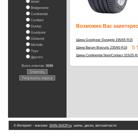
Amtel
Bridgestone
Continental
Cordiant
Возможно Вас заинтересу
Dunlop
Goodyear
Gislaved
3
Шина Goodyear Duragrip 195/65 R15
Michelin
5 5
Шина Barum Bravuris 235/60 R16
Toyo
Шина Continental SportContact 315/25 R
Другого
Всего ответов:
3598
Ответить
Результаты опроса
© Интернет - магазин
SHIN-SHOP.ru
шины, диски, автозапчасти