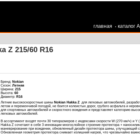
главная
каталог 
•
a Z 215/60 R16
Бренд:
Nokian
Сезон:
Летняя
Ширина:
215
Высота:
60
Диаметр:
R16
Летние высокоскоростные шины
Nokian Hakka Z
для легковых автомобилей, разрабо
летом и переменчивой погодой, не боится колеистых дорог, грубого асфальта и неро
для спортивных автомобилей и скоростного вождения и представляет категорию высок
легковых автомобилей.
В ассортимент входят почти 30 типоразмеров с индексами скорости W (270 км/ч) и Y (
Hakka Z сочетают в себе 3 инновации многослойное строение протектора + наносили
маневрирование при вождении, обновленный дизайн протектора шины, улучшающий ст
Обновленная геометрия протектора снимает излишний нагрев, что чрезвычайно важн