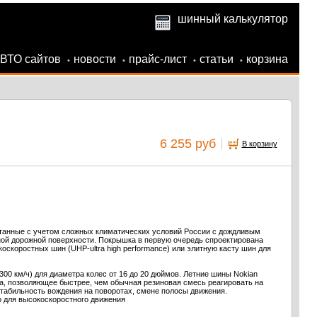
шинный калькулятор
АВТО сайтов
новости
прайс-лист
статьи
корзина
•
•
•
•
6 255 руб
В корзину
танные с учетом сложных климатических условий России с дождливым
вной дорожной поверхности. Покрышка в первую очередь спроектирована
оскоростных шин (UHP-ultra high performance) или элитную касту шин для
300 км/ч) для диаметра колес от 16 до 20 дюймов. Летние шины Nokian
ка, позволяющее быстрее, чем обычная резиновая смесь реагировать на
абильность вождения на поворотах, смене полосы движения.
о для высокоскоростного движения