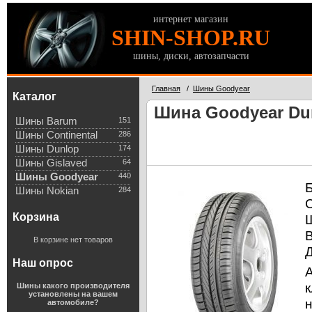
интернет магазин
SHIN-SHOP.RU
шины, диски, автозапчасти
Главная
/
Шины Goodyear
Каталог
Шина Goodyear Dur
Шины Barum
151
Шины Continental
286
Шины Dunlop
174
Шины Gislaved
64
Шины Goodyear
440
Шины Nokian
284
Корзина
В корзине нет товаров
Наш опрос
к
Шины какого производителя
установлены на вашем
автомобиле?