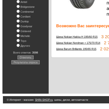
п
Amtel
Bridgestone
Continental
п
Cordiant
Dunlop
Возможно Вас заинтересуе
Goodyear
Gislaved
3 20
Michelin
Шина Nokian Hakka H 195/60 R15
Toyo
2 7
Шина Nokian Nordman + 175/70 R14
Другого
2 02
Шина Barum Brillantis 195/65 R15
Всего ответов:
3598
Ответить
Результаты опроса
© Интернет - магазин
SHIN-SHOP.ru
шины, диски, автозапчасти