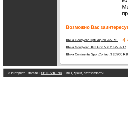
ко
Ма
п
Возможно Вас заинтересуе
4 4
Шина Goodyear OptiGrip 205/65 R15
Шина Goodyear Ultra Grip 500 235/55 R17
Шина Continental SportContact 3 265/35 R1
© Интернет - магазин
SHIN-SHOP.ru
шины, диски, автозапчасти