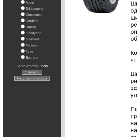
Ши
Amtel
Bridgestone
од
Continental
ши
Cordiant
ре
Dunlop
оп
Goodyear
об
Gislaved
Michelin
Ко
Toyo
Другого
чт
Всего ответов:
3598
Ответить
Ши
Результаты опроса
ри
эф
ул
По
пр
на
на