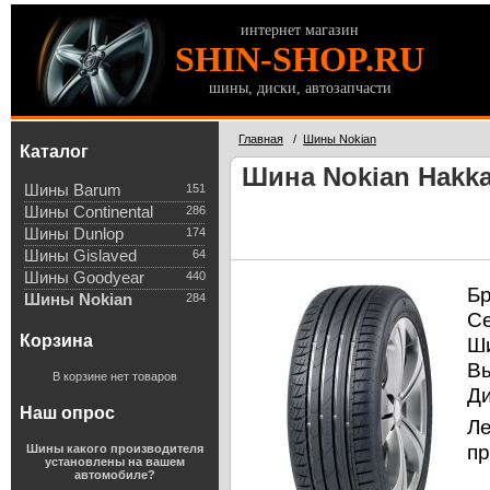
интернет магазин
SHIN-SHOP.RU
шины, диски, автозапчасти
Главная
/
Шины Nokian
Каталог
Шина Nokian Hakka
Шины Barum
151
Шины Continental
286
Шины Dunlop
174
Шины Gislaved
64
Шины Goodyear
440
Б
Шины Nokian
284
С
Корзина
Ш
В
В корзине нет товаров
Д
Наш опрос
Л
пр
Шины какого производителя
установлены на вашем
автомобиле?