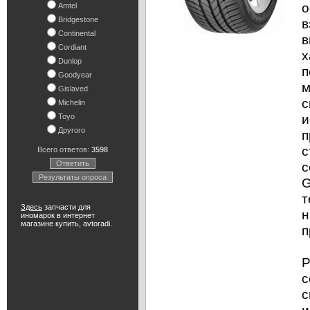
о
Amtel
Bridgestone
в
Continental
в
Cordiant
х
Dunlop
п
Goodyear
м
Gislaved
с
Michelin
и
Toyo
Другого
п
с
Всего ответов:
3598
Ответить
с
Результаты опроса
G
т
Здесь
запчасти для
н
иномарок в интернет
магазине купить, avtoradi.
п
Р
с
с