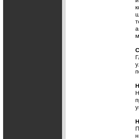
и
к
ш
т
а
м
С
Г
у
п
Н
Н
п
у
Н
П
н