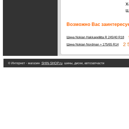
х
ш
Возможно Вас заинтересуе
9
Шина Nokian Hakkapeliitta R 245/40 R18
2 5
Шина Nokian Nordman + 175/65 R14
© Интернет - магазин
SHIN-SHOP.ru
шины, диски, автозапчасти