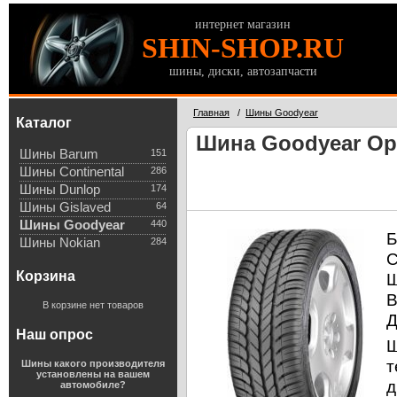
интернет магазин
SHIN-SHOP.RU
шины, диски, автозапчасти
Главная
/
Шины Goodyear
Каталог
Шина Goodyear Opt
Шины Barum
151
Шины Continental
286
Шины Dunlop
174
Шины Gislaved
64
Шины Goodyear
440
Б
Шины Nokian
284
С
Корзина
Ш
В
В корзине нет товаров
Д
Наш опрос
Ш
т
Шины какого производителя
установлены на вашем
д
автомобиле?