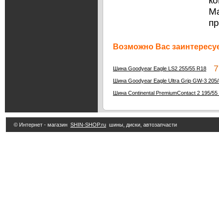
ко
Ма
п
Возможно Вас заинтересуе
7 
Шина Goodyear Eagle LS2 255/55 R18
Шина Goodyear Eagle Ultra Grip GW-3 205
Шина Continental PremiumContact 2 195/55
© Интернет - магазин
SHIN-SHOP.ru
шины, диски, автозапчасти