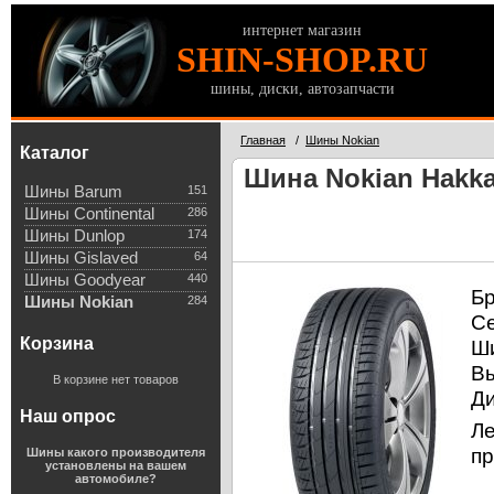
интернет магазин
SHIN-SHOP.RU
шины, диски, автозапчасти
Главная
/
Шины Nokian
Каталог
Шина Nokian Hakka
Шины Barum
151
Шины Continental
286
Шины Dunlop
174
Шины Gislaved
64
Шины Goodyear
440
Б
Шины Nokian
284
С
Корзина
Ш
В
В корзине нет товаров
Д
Наш опрос
Л
пр
Шины какого производителя
установлены на вашем
автомобиле?