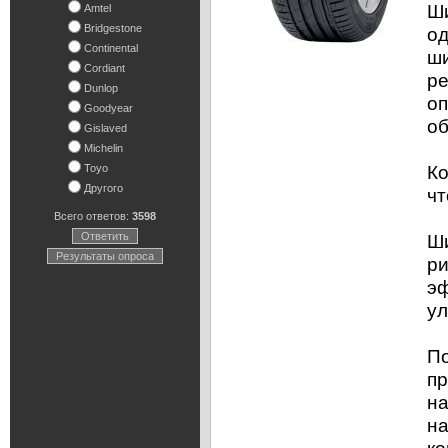
Ши
Amtel
Bridgestone
од
Continental
ши
Cordiant
ре
Dunlop
оп
Goodyear
об
Gislaved
Michelin
Ко
Toyo
Другого
чт
Всего ответов:
3598
Ответить
Ши
Результаты опроса
ри
эф
ул
По
пр
на
на