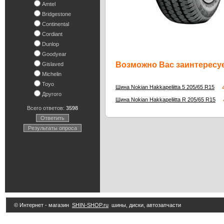
Amtel
Bridgestone
Continental
Cordiant
Dunlop
Goodyear
Возможно Вас заинтересуе
Gislaved
Michelin
Toyo
4
Шина Nokian Hakkapeliitta 5 205/65 R15
Другого
4
Шина Nokian Hakkapeliitta R 205/65 R15
Всего ответов:
3598
Ответить
Результаты опроса
© Интернет - магазин
SHIN-SHOP.ru
шины, диски, автозапчасти