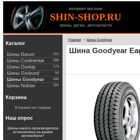
интернет магазин
SHIN-SHOP.RU
шины, диски, автозапчасти
Главная
/
Шины Goodyear
Каталог
Шина Goodyear Eag
Шины Barum
151
Шины Continental
286
Шины Dunlop
174
Шины Gislaved
64
Шины Goodyear
440
Шины Nokian
284
Корзина
В корзине нет товаров
Наш опрос
Шины какого производителя
установлены на вашем
автомобиле?