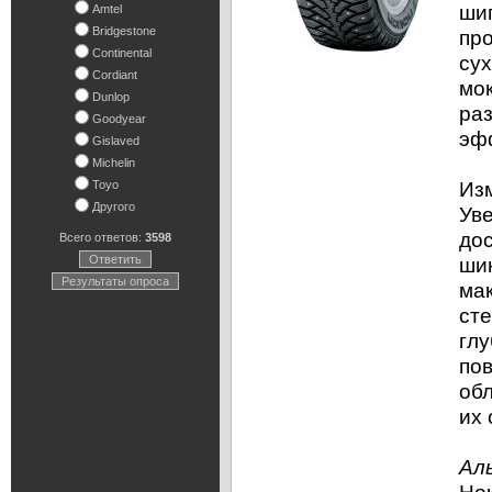
шип
Amtel
Bridgestone
пр
Continental
сух
Cordiant
мо
Dunlop
ра
Goodyear
эф
Gislaved
Michelin
Из
Toyo
Другого
Уве
дос
Всего ответов:
3598
Ответить
ши
Результаты опроса
мак
ст
глу
по
об
их 
Ал