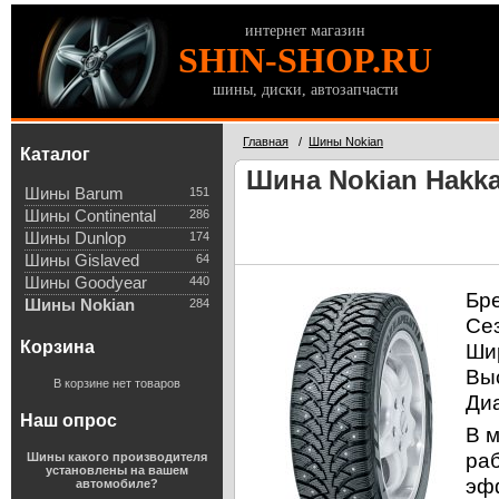
интернет магазин
SHIN-SHOP.RU
шины, диски, автозапчасти
Главная
/
Шины Nokian
Каталог
Шина Nokian Hakkap
Шины Barum
151
Шины Continental
286
Шины Dunlop
174
Шины Gislaved
64
Шины Goodyear
440
Бр
Шины Nokian
284
Се
Корзина
Ши
Вы
В корзине нет товаров
Ди
Наш опрос
В 
ра
Шины какого производителя
установлены на вашем
эфф
автомобиле?