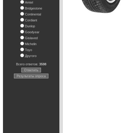
Amtel
Bridgestone
Continental
Cordiant
Dunlop
Goodyear
Gislaved
Michelin
Toyo
Другого
Всего ответов:
3598
Ответить
Результаты опроса