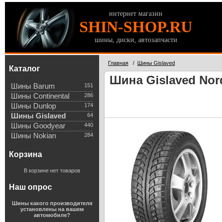
интернет магазин
SHIN-SHOP.RU
шины, диски, автозапчасти
Главная
/
Шины Gislaved
Каталог
Шина Gislaved Nord
Шины Barum
151
Шины Continental
286
Шины Dunlop
174
Шины Gislaved
64
Шины Goodyear
440
Шины Nokian
284
Корзина
В корзине нет товаров
Наш опрос
Шины какого производителя
установлены на вашем
автомобиле?