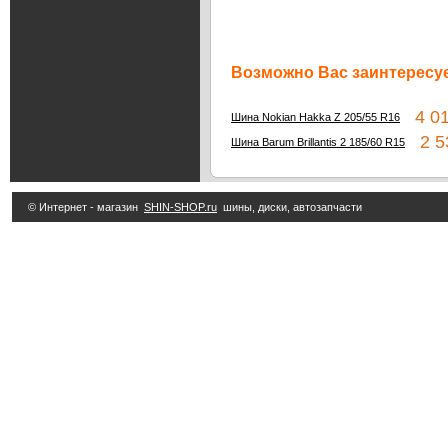
Возможно Вас заинтересуе
4 01
Шина Nokian Hakka Z 205/55 R16
2 53
Шина Barum Brillantis 2 185/60 R15
© Интернет - магазин
SHIN-SHOP.ru
шины, диски, автозапчасти