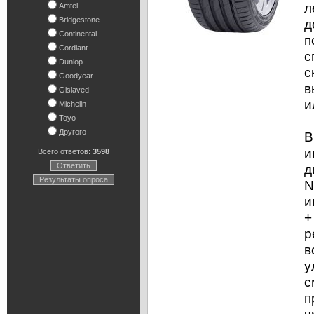
л
Amtel
Bridgestone
д
Continental
п
Cordiant
с
Dunlop
с
Goodyear
в
Gislaved
и
Michelin
Toyo
Другого
В
и
Всего ответов:
3598
Ответить
д
Результаты опроса
N
и
+
р
в
у
с
п