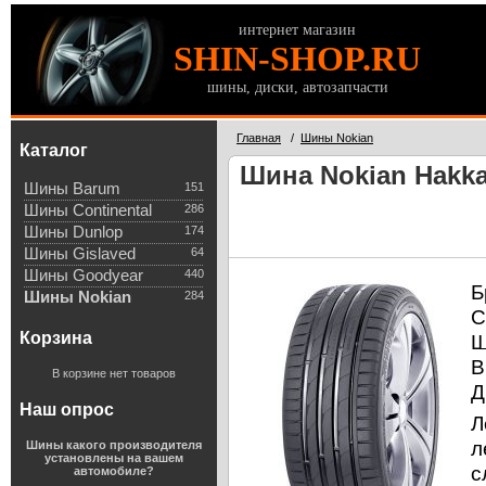
интернет магазин
SHIN-SHOP.RU
шины, диски, автозапчасти
Главная
/
Шины Nokian
Каталог
Шина Nokian Hakka
Шины Barum
151
Шины Continental
286
Шины Dunlop
174
Шины Gislaved
64
Шины Goodyear
440
Б
Шины Nokian
284
С
Корзина
Ш
В
В корзине нет товаров
Д
Наш опрос
Л
л
Шины какого производителя
установлены на вашем
с
автомобиле?