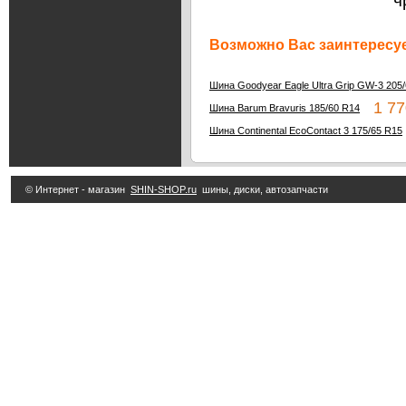
ч
Возможно Вас заинтересуе
Шина Goodyear Eagle Ultra Grip GW-3 205
1 77
Шина Barum Bravuris 185/60 R14
Шина Continental EcoContact 3 175/65 R15
© Интернет - магазин
SHIN-SHOP.ru
шины, диски, автозапчасти