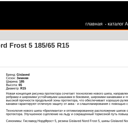
главная
каталог 
•
d Frost 5 185/65 R15
Бренд:
Gislaved
Сезон:
Зимняя
Ширина:
185
Высота:
65
Диаметр:
R15
Новая концепция рисунка протектора сочетает технологию нового шипа, направл
ребрами и широкими устойчивыми шашками в боковине, широкими канавками и «п
высокой прочности продольной зоны протектора, что обеспечивает хорошую рулев
канавки гарантируют отличную защиту от аква - и слашпланирования с помощью са
Технология нового шипа «бриллианта» и оптимизированное расположение шипов о
протектора. Улучшенное сцепление на льду и сокращенный тормозной путь повыш
Синонимы: Гиславед НордФрост 5, резина Gislaved Nord Frost 5, шины Gislaved No