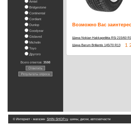
Amtel
Bridgestone
Continental
Cordiant
Возможно Вас заинтересу
Dunlop
Goodyear
Gislaved
Шина Nokian Hakkapeliitta RSi 215/60 R
Michelin
1 2
Шина Barum Brillantis 145/70 R13
Toyo
Другого
Всего ответов:
3598
Ответить
Результаты опроса
© Интернет - магазин
SHIN-SHOP.ru
шины, диски, автозапчасти