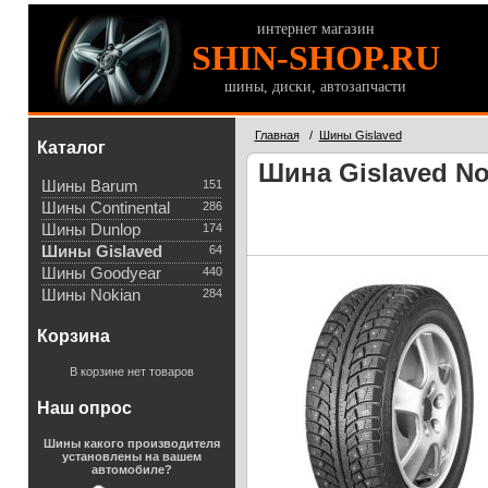
интернет магазин
SHIN-SHOP.RU
шины, диски, автозапчасти
Главная
/
Шины Gislaved
Каталог
Шина Gislaved Nor
Шины Barum
151
Шины Continental
286
Шины Dunlop
174
Шины Gislaved
64
Шины Goodyear
440
Шины Nokian
284
Корзина
В корзине нет товаров
Наш опрос
Шины какого производителя
установлены на вашем
автомобиле?