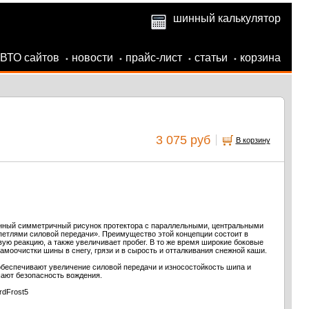
шинный калькулятор
АВТО сайтов
новости
прайс-лист
статьи
корзина
•
•
•
•
3 075 руб
В корзину
енный симметричный рисунок протектора с параллельными, центральными
етлями силовой передачи». Преимущество этой концепции состоит в
ую реакцию, а также увеличивает пробег. В то же время широкие боковые
моочистки шины в снегу, грязи и в сырость и отталкивания снежной каши.
беспечивают увеличение силовой передачи и износостойкость шипа и
ают безопасность вождения.
rdFrost5