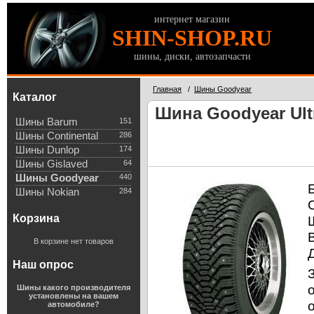
интернет магазин
SHIN-SHOP.RU
шины, диски, автозапчасти
Главная
/
Шины Goodyear
Каталог
Шина Goodyear Ultr
Шины Barum
151
Шины Continental
286
Шины Dunlop
174
Шины Gislaved
64
Шины Goodyear
440
Шины Nokian
284
Корзина
В корзине нет товаров
Наш опрос
Шины какого производителя
установлены на вашем
автомобиле?