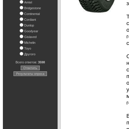
Amtel
Bridgestone
Continental
Cordiant
Dunlop
Goodyear
Gislaved
Michelin
Toyo
Другого
Всего ответов:
3598
Ответить
Результаты опроса