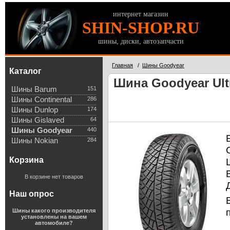
интернет магазин
SHIN-SHOP.RU
шины, диски, автозапчасти
Главная
/
Шины Goodyear
Каталог
Шина Goodyear Ultr
Шины Barum
151
Шины Continental
286
Шины Dunlop
174
Шины Gislaved
64
Шины Goodyear
440
Шины Nokian
284
Корзина
В корзине нет товаров
Наш опрос
Шины какого производителя
установлены на вашем
автомобиле?