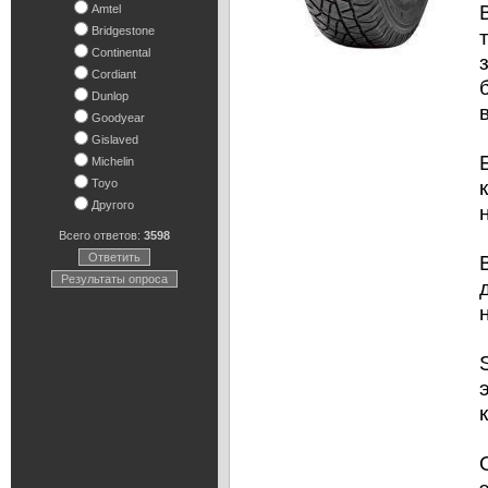
Amtel
Bridgestone
Continental
Cordiant
Dunlop
Goodyear
Gislaved
Michelin
Toyo
Другого
Всего ответов:
3598
Ответить
Результаты опроса