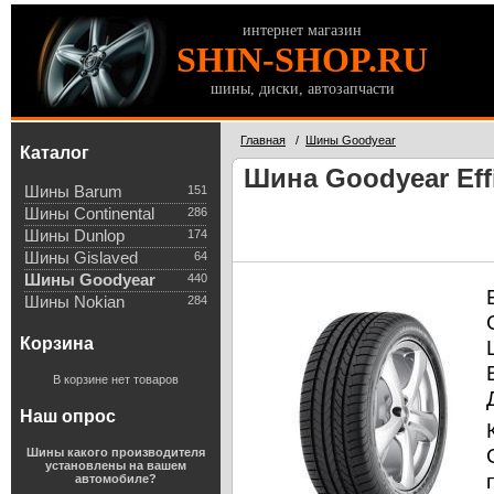
интернет магазин
SHIN-SHOP.RU
шины, диски, автозапчасти
Главная
/
Шины Goodyear
Каталог
Шина Goodyear Effi
Шины Barum
151
Шины Continental
286
Шины Dunlop
174
Шины Gislaved
64
Шины Goodyear
440
Шины Nokian
284
Корзина
В корзине нет товаров
Наш опрос
Шины какого производителя
установлены на вашем
автомобиле?