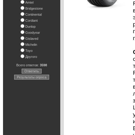
Amtel
Bridgestone
Continental
Cordiant
Dunlop
Goodyear
Gislaved
Michelin
Toyo
Другого
Всего ответов:
3598
Ответить
Результаты опроса