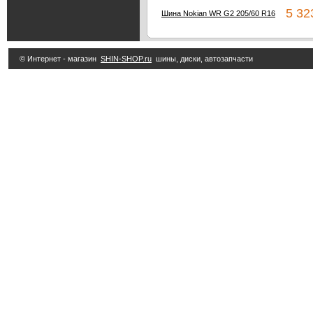
5 323
Шина Nokian WR G2 205/60 R16
© Интернет - магазин
SHIN-SHOP.ru
шины, диски, автозапчасти