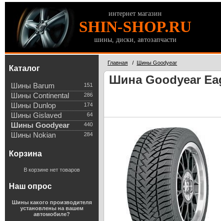
интернет магазин
SHIN-SHOP.RU
шины, диски, автозапчасти
Главная
/
Шины Goodyear
Каталог
Шина Goodyear Eagl
Шины Barum
151
Шины Continental
286
Шины Dunlop
174
Шины Gislaved
64
Шины Goodyear
440
Шины Nokian
284
Корзина
В корзине нет товаров
Наш опрос
Шины какого производителя
установлены на вашем
автомобиле?