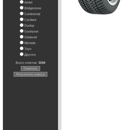
Amtel
Bridgestone
Continental
Cordiant
Dunlop
Goodyear
Gislaved
Michelin
Toyo
Другого
Всего ответов:
3598
Ответить
Результаты опроса