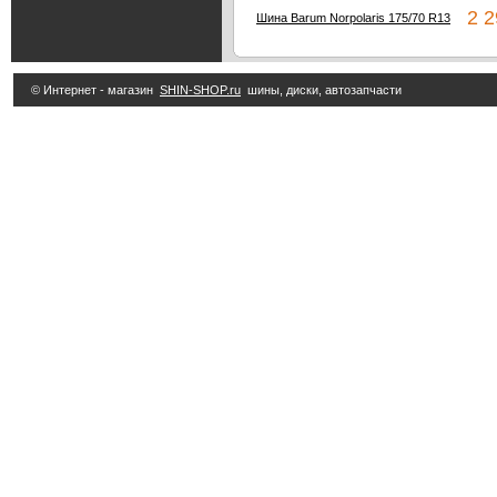
2 29
Шина Barum Norpolaris 175/70 R13
© Интернет - магазин
SHIN-SHOP.ru
шины, диски, автозапчасти