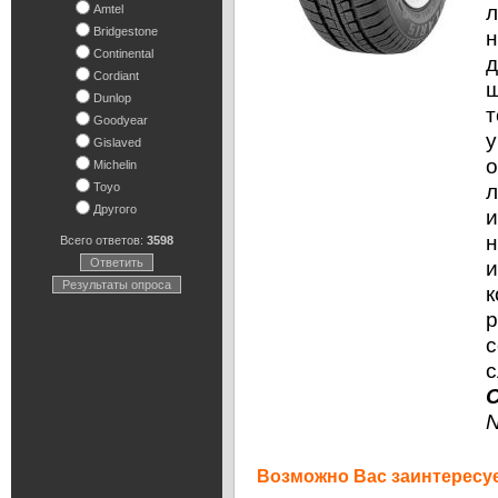
л
Amtel
Bridgestone
н
Continental
д
Cordiant
ш
Dunlop
т
Goodyear
у
Gislaved
о
Michelin
л
Toyo
Другого
и
н
Всего ответов:
3598
Ответить
и
Результаты опроса
к
р
с
с
N
Возможно Вас заинтересуе