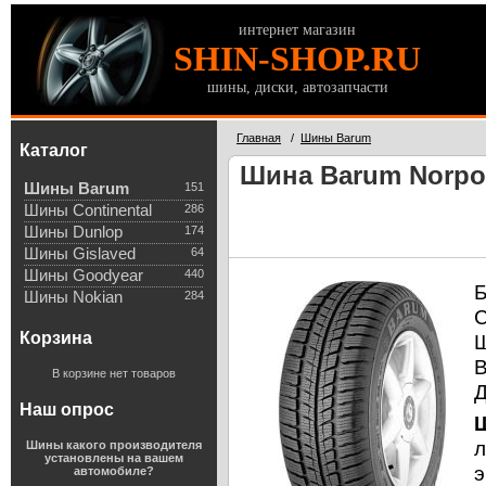
интернет магазин
SHIN-SHOP.RU
шины, диски, автозапчасти
Главная
/
Шины Barum
Каталог
Шина Barum Norpol
Шины Barum
151
Шины Continental
286
Шины Dunlop
174
Шины Gislaved
64
Шины Goodyear
440
Б
Шины Nokian
284
С
Корзина
В корзине нет товаров
Д
Наш опрос
Ш
л
Шины какого производителя
установлены на вашем
э
автомобиле?