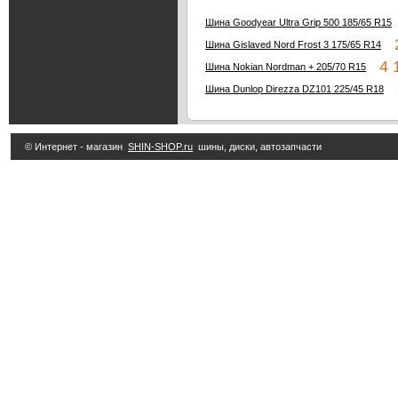
Шина Goodyear Ultra Grip 500 185/65 R15
2
Шина Gislaved Nord Frost 3 175/65 R14
4 1
Шина Nokian Nordman + 205/70 R15
8
Шина Dunlop Direzza DZ101 225/45 R18
© Интернет - магазин
SHIN-SHOP.ru
шины, диски, автозапчасти