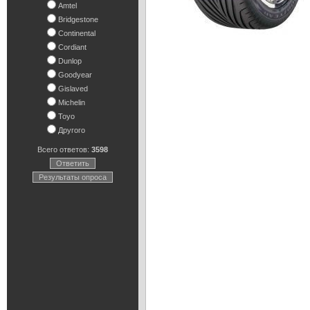
Amtel
Bridgestone
Continental
Cordiant
Dunlop
Goodyear
Gislaved
Michelin
Toyo
Другого
Всего ответов:
3598
Ответить
Результаты опроса