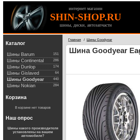
интернет магазин
SHIN-SHOP.RU
шины, диски, автозапчасти
Главная
/
Шины Goodyear
Каталог
Шина Goodyear Eag
Шины Barum
151
Шины Continental
286
Шины Dunlop
174
Шины Gislaved
64
Шины Goodyear
440
Шины Nokian
284
Корзина
В корзине нет товаров
Наш опрос
Шины какого производителя
установлены на вашем
автомобиле?