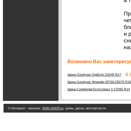
а 
Пр
че
бл
и 
сн
на
Возможно Вас заинтересуе
6 6
Шина Goodyear OptiGrip 225/45 R17
Шина Goodyear Wrangler AT/SA 235/70 R16
Шина Continental EcoContact 3 175/65 R14
© Интернет - магазин
SHIN-SHOP.ru
шины, диски, автозапчасти