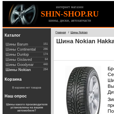
интернет магазин
SHIN-SHOP.RU
шины, диски, автозапчасти
Главная
/
Шины Nokian
Каталог
Шина Nokian Hakkap
Шины Barum
151
Шины Continental
286
Шины Dunlop
174
Шины Gislaved
64
Шины Goodyear
440
Бр
Шины Nokian
284
Се
Корзина
Ши
Вы
В корзине нет товаров
Ди
Наш опрос
Зи
пр
Шины какого производителя
установлены на вашем
По
автомобиле?