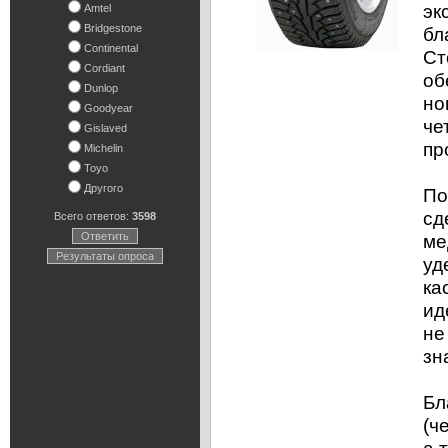
эк
Amtel
Bridgestone
бл
Continental
Ст
Cordiant
об
Dunlop
но
Goodyear
че
Gislaved
пр
Michelin
Toyo
Другого
По
сд
Всего ответов:
3598
Ответить
ме
Результаты опроса
уд
ка
ид
не
зн
Бл
(ч