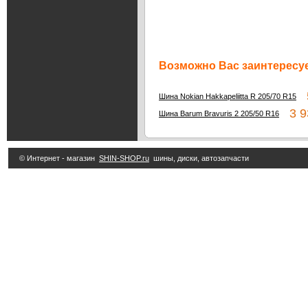
Возможно Вас заинтересуе
5
Шина Nokian Hakkapeliitta R 205/70 R15
3 93
Шина Barum Bravuris 2 205/50 R16
© Интернет - магазин
SHIN-SHOP.ru
шины, диски, автозапчасти