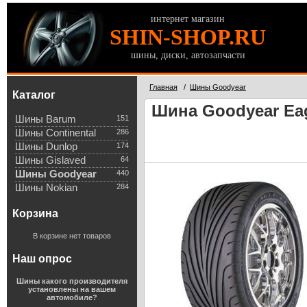
интернет магазин
SHIN-SHOP.RU
шины, диски, автозапчасти
Главная
/
Шины Goodyear
Каталог
Шина Goodyear Eag
Шины Barum
151
Шины Continental
286
Шины Dunlop
174
Шины Gislaved
64
Шины Goodyear
440
Шины Nokian
284
Корзина
В корзине нет товаров
Наш опрос
Шины какого производителя
установлены на вашем
автомобиле?