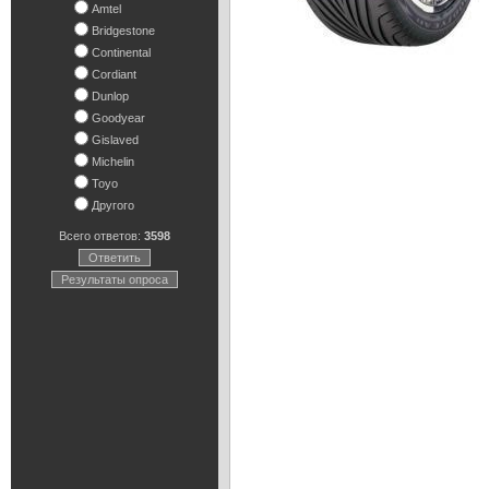
Amtel
Bridgestone
Continental
Cordiant
Dunlop
Goodyear
Gislaved
Michelin
Toyo
Другого
Всего ответов:
3598
Ответить
Результаты опроса