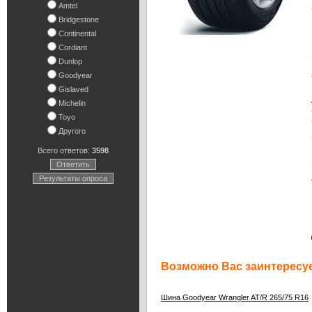
Amtel
Bridgestone
Continental
Cordiant
Dunlop
Goodyear
Gislaved
Michelin
Toyo
Другого
Всего ответов:
3598
Ответить
Результаты опроса
Возможно Вас заинтересуе
Шина Goodyear Wrangler AT/R 265/75 R16