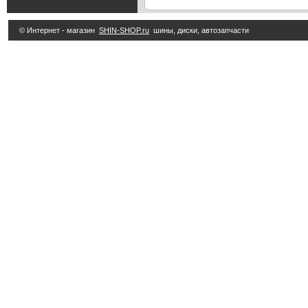
© Интернет - магазин
SHIN-SHOP.ru
шины, диски, автозапчасти