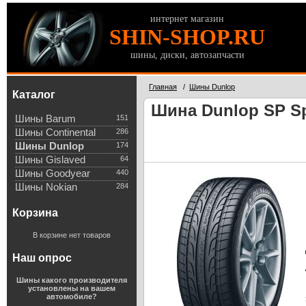
интернет магазин
SHIN-SHOP.RU
шины, диски, автозапчасти
Главная
/
Шины Dunlop
Каталог
Шина Dunlop SP Sp
Шины Barum
151
Шины Continental
286
Шины Dunlop
174
Шины Gislaved
64
Шины Goodyear
440
Шины Nokian
284
Корзина
В корзине нет товаров
Наш опрос
Шины какого производителя
установлены на вашем
автомобиле?