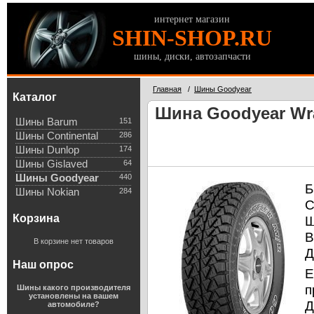
интернет магазин
SHIN-SHOP.RU
шины, диски, автозапчасти
Главная
/
Шины Goodyear
Каталог
Шина Goodyear Wra
Шины Barum
151
Шины Continental
286
Шины Dunlop
174
Шины Gislaved
64
Шины Goodyear
440
Б
Шины Nokian
284
С
Корзина
Ш
В
В корзине нет товаров
Д
Наш опрос
Е
п
Шины какого производителя
установлены на вашем
Д
автомобиле?