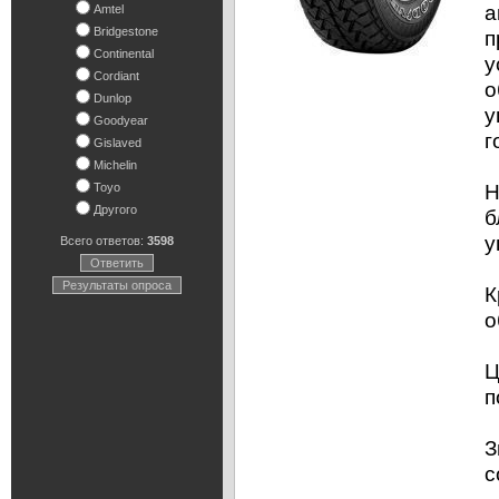
а
Amtel
Bridgestone
п
Continental
у
Cordiant
о
Dunlop
у
Goodyear
г
Gislaved
Michelin
Н
Toyo
Другого
б
у
Всего ответов:
3598
Ответить
Результаты опроса
К
о
Ц
п
З
с