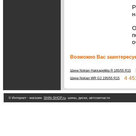
Р
н
О
п
о
Возможно Вас заинтересуе
5
Шина Nokian Hakkapeliitta R 185/55 R15
4 451
Шина Nokian WR G2 195/55 R15
© Интернет - магазин
SHIN-SHOP.ru
шины, диски, автозапчасти