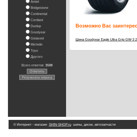
Amtel
Bridgestone
Continental
Cordiant
Возможно Вас заинтересу
Dunlop
Goodyear
Gislaved
Шина Goodyear Eagle Ultra Grip GW-3 
Michelin
Toyo
Другого
Всего ответов:
3598
Ответить
Результаты опроса
© Интернет - магазин
SHIN-SHOP.ru
шины, диски, автозапчасти