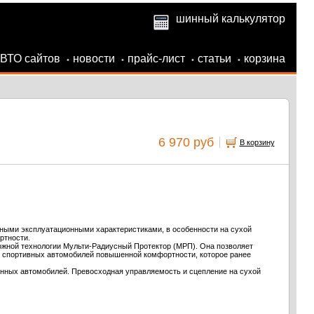
шинный калькулятор
АВТО сайтов
новости
прайс-лист
статьи
корзина
•
•
•
•
6 970 руб
В корзину
ыми эксплуатационными характеристиками, в особенности на сухой
ртности.
ложной технологии Мульти-Радиусный Протектор (МРП). Она позволяет
 спортивных автомобилей повышенной комфортности, которое ранее
анных автомобилей. Превосходная управляемость и сцепление на сухой