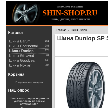
интернет магазин
SHIN-SHOP.RU
шины, диски, автозапчасти
Главная
/
Шины Dunlop
Каталог
Шина Dunlop SP S
Шины Barum
151
Шины Continental
286
Шины Dunlop
174
Шины Gislaved
64
Шины Goodyear
440
Шины Nokian
284
Корзина
В корзине нет товаров
Наш опрос
Шины какого производителя
установлены на вашем
автомобиле?