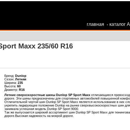
главная
каталог 
•
port Maxx 235/60 R16
Бренд:
Dunlop
Сезон:
Летняя
Ширина:
235
Высота:
60
Диаметр:
R16
Летние сверхскоростные шины Dunlop SP Sport Maxx
отличающиеся превосходн
дороге. Эти шины предназначены для спортивных автомобилей повышенной комфо
Отличительной чертой шин Dunlop SP Sport Maxx является использование в них с
укрепить лидирующее положение Dunlop на рынке сверхвысокоскоростных шин для
занимала успешная модель Dunlop SP Sport 9000.
Так же выпускается широкий ассортимент шин Dunlop SP Sport Maxx для тюнингов
дороге.Высокая надежность на мокрой дороге.