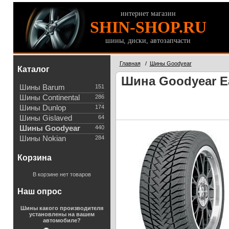
интернет магазин
SHIN-SHOP.RU
шины, диски, автозапчасти
Главная
/
Шины Goodyear
Каталог
Шина Goodyear Ea
Шины Barum
151
Шины Continental
286
Шины Dunlop
174
Шины Gislaved
64
Шины Goodyear
440
Шины Nokian
284
Корзина
В корзине нет товаров
Наш опрос
Шины какого производителя
установлены на вашем
автомобиле?