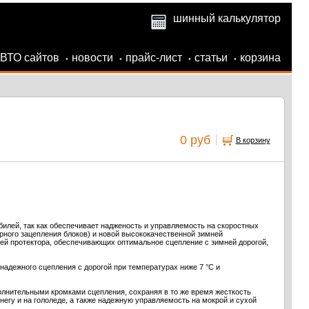
шинный калькулятор
АВТО сайтов
новости
прайс-лист
статьи
корзина
•
•
•
•
0 руб
В корзину
билей, так как обеспечивает надженость и управляемость на скоростных
рного зацепления блоков) и новой высококачественной зимней
лей протектора, обеспечивающих оптимальное сцепление с зимней дорогой,
адежного сцепления с дорогой при температурах ниже 7 °С и
лнительными кромками сцепления, сохраняя в то же время жесткость
егу и на гололеде, а также надежную управляемость на мокрой и сухой