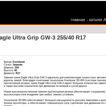
главная
каталог 
•
gle Ultra Grip GW-3 255/40 R17
Бренд:
Goodyear
Сезон:
Зимняя
Ширина:
255
Высота:
40
Диаметр:
R17
Зимняя шина Eagle Ultra Grip GW-3 идеальна для комплектации скоростных автомо
дорогах зимой. Благодаря сочетанию технологии Goodyear 3D-BIS (система трехме
протекторной резины, шина Eagle Ultra Grip GW-3 имеет большее количество ламе
а также высокие показатели при движении по мокрой и сухой дороге.
Новая высококачественная зимняя протекторная резина обеспечивает сохранение н
высокоскоростное вождение при любых зимних условиях.
Технология 3D-BIS обеспечивает большую насыщенность рисунка ламелями и допо
блоков протектора, и обеспечивает повышенную силу сцепления при движении по сн
дороге.