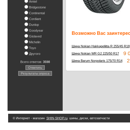
Amtel
Bridgestone
Continental
Cordiant
Dunlop
Goodyear
Возможно Вас заинтересу
Gislaved
Michelin
Шина Nokian Hakkapeliitta R 255/45 R18
Toyo
9 0
Шина Nokian WR G2 225/50 R17
Другого
2 
Шина Barum Norpolaris 175/70 R14
Всего ответов:
3598
Ответить
Результаты опроса
© Интернет - магазин
SHIN-SHOP.ru
шины, диски, автозапчасти