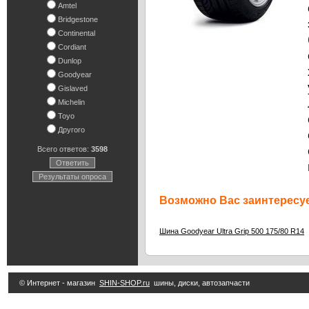
Amtel
Bridgestone
Continental
Cordiant
Dunlop
Goodyear
Gislaved
Michelin
Toyo
Другого
Всего ответов:
3598
Ответить
Результаты опроса
Возможно Вас заинтересуе
Шина Goodyear Ultra Grip 500 175/80 R14
© Интернет - магазин
SHIN-SHOP.ru
шины, диски, автозапчасти