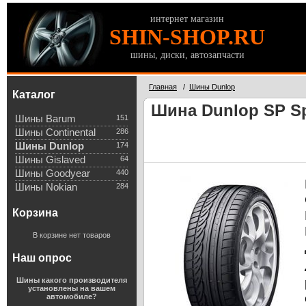
интернет магазин
SHIN-SHOP.RU
шины, диски, автозапчасти
Главная
/
Шины Dunlop
Каталог
Шина Dunlop SP Sp
Шины Barum
151
Шины Continental
286
Шины Dunlop
174
Шины Gislaved
64
Шины Goodyear
440
Шины Nokian
284
Корзина
В корзине нет товаров
Наш опрос
Шины какого производителя
установлены на вашем
автомобиле?