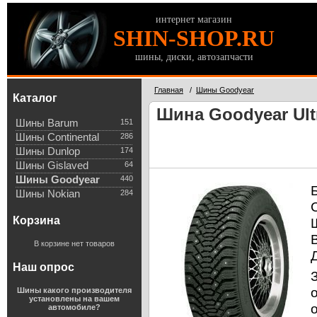
интернет магазин
SHIN-SHOP.RU
шины, диски, автозапчасти
Главная
/
Шины Goodyear
Каталог
Шина Goodyear Ultr
Шины Barum
151
Шины Continental
286
Шины Dunlop
174
Шины Gislaved
64
Шины Goodyear
440
Шины Nokian
284
Корзина
В корзине нет товаров
Наш опрос
Шины какого производителя
установлены на вашем
автомобиле?