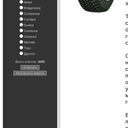
Amtel
Bridgestone
Continental
Cordiant
Dunlop
Goodyear
Gislaved
Michelin
Toyo
Другого
Всего ответов:
3598
Ответить
Результаты опроса