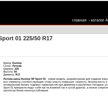
главная
каталог 
•
port 01 225/50 R17
Бренд:
Dunlop
Сезон:
Летняя
Ширина:
225
Высота:
50
Диаметр:
R17
Летняя шина Dunlop SP Sport 01
- новая модель, разработанная для седанов класс
все элементы соответствующие этому классу покрышек: скорость, безопасность и
оптимальный баланс ходовых характристик при движении в различных погодных ус
Sport 01 прекрасно ведут себя как на влажной так и сухой дорогах, а низкое сопро
протектор более износоустойчивым.