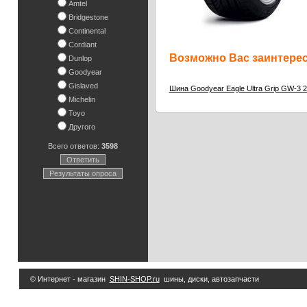
Amtel
Bridgestone
Continental
Cordiant
Возможно Вас заинтересу
Dunlop
Goodyear
Gislaved
Шина Goodyear Eagle Ultra Grip GW-3 
Michelin
Toyo
Другого
Всего ответов:
3598
Ответить
Результаты опроса
© Интернет - магазин
SHIN-SHOP.ru
шины, диски, автозапчасти