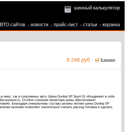
шинный калькулятор
АВТО сайтов
новости
прайс-лист
статьи
корзина
•
•
•
•
9 246 руб
В корзину
а люкс, так и сопртивных авто. Шина Dunlop SP Sport 01 объединяет в себе
 бесшумность. Особое строение проектора шины обеспечивает
ловиях. Благодаря уникальному составу резины летние шины Dunlop SP
тивление качению позволяет значительно снизить расход топлива и сделать