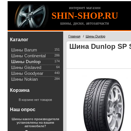
интернет магазин
SHIN-SHOP.RU
шины, диски, автозапчасти
Главная
/
Шины Dunlop
Каталог
Шина Dunlop SP S
Шины Barum
151
Шины Continental
286
Шины Dunlop
174
Шины Gislaved
64
Шины Goodyear
440
Шины Nokian
284
Корзина
В корзине нет товаров
Наш опрос
Шины какого производителя
установлены на вашем
автомобиле?