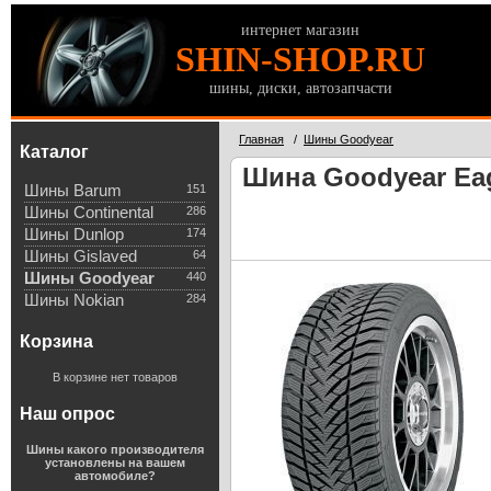
интернет магазин
SHIN-SHOP.RU
шины, диски, автозапчасти
Главная
/
Шины Goodyear
Каталог
Шина Goodyear Eagl
Шины Barum
151
Шины Continental
286
Шины Dunlop
174
Шины Gislaved
64
Шины Goodyear
440
Шины Nokian
284
Корзина
В корзине нет товаров
Наш опрос
Шины какого производителя
установлены на вашем
автомобиле?