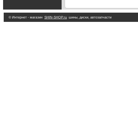
© Интернет - магазин
SHIN-SHOP.ru
шины, диски, автозапчасти