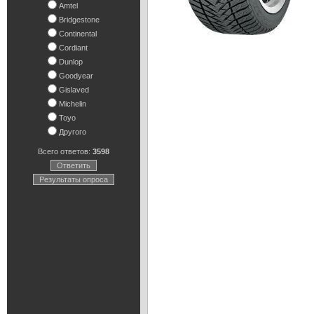
Amtel
Bridgestone
Continental
Cordiant
Dunlop
Goodyear
Gislaved
Michelin
Toyo
Другого
Всего ответов:
3598
Ответить
Результаты опроса