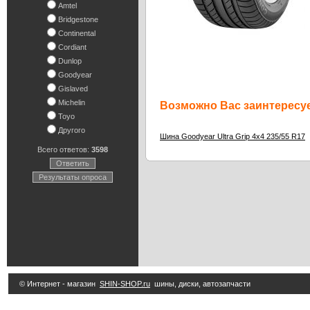
Amtel
Bridgestone
Continental
Cordiant
Dunlop
Goodyear
Gislaved
Michelin
Возможно Вас заинтересуе
Toyo
Другого
Шина Goodyear Ultra Grip 4x4 235/55 R17
Всего ответов:
3598
Ответить
Результаты опроса
© Интернет - магазин
SHIN-SHOP.ru
шины, диски, автозапчасти