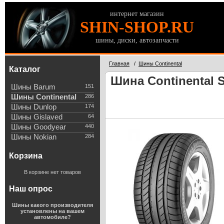
интернет магазин
SHIN-SHOP.RU
шины, диски, автозапчасти
Главная
/
Шины Continental
Каталог
Шина Continental S
Шины Barum
151
Шины Continental
286
Шины Dunlop
174
Шины Gislaved
64
Шины Goodyear
440
Шины Nokian
284
Корзина
В корзине нет товаров
Наш опрос
Шины какого производителя
установлены на вашем
автомобиле?