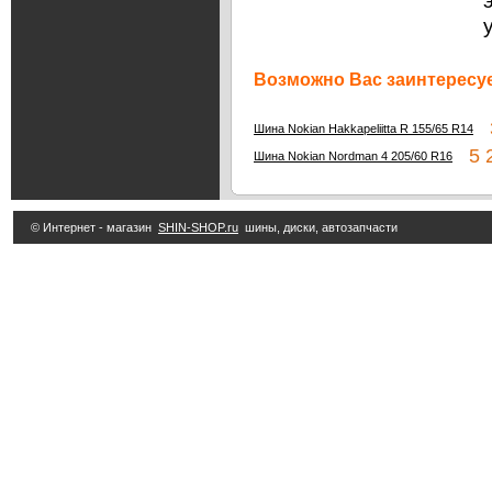
Возможно Вас заинтересуе
3
Шина Nokian Hakkapeliitta R 155/65 R14
5 2
Шина Nokian Nordman 4 205/60 R16
© Интернет - магазин
SHIN-SHOP.ru
шины, диски, автозапчасти