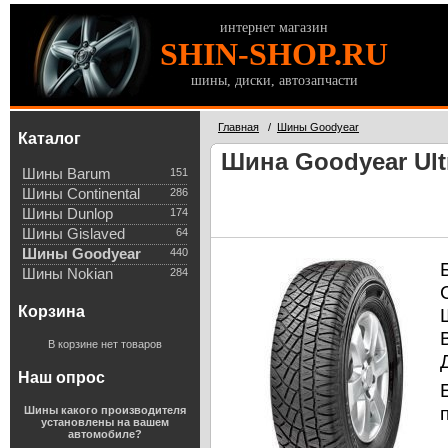
интернет магазин
SHIN-SHOP.RU
шины, диски, автозапчасти
Главная
/
Шины Goodyear
Каталог
Шина Goodyear Ultr
Шины Barum
151
Шины Continental
286
Шины Dunlop
174
Шины Gislaved
64
Шины Goodyear
440
Шины Nokian
284
Корзина
В корзине нет товаров
Наш опрос
Шины какого производителя
установлены на вашем
автомобиле?