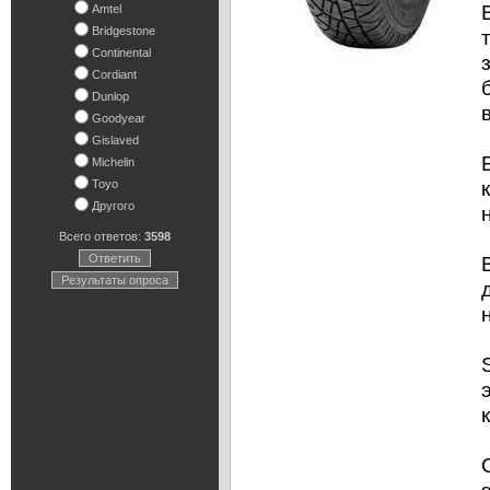
Amtel
Bridgestone
Continental
Cordiant
Dunlop
Goodyear
Gislaved
Michelin
Toyo
Другого
Всего ответов:
3598
Ответить
Результаты опроса