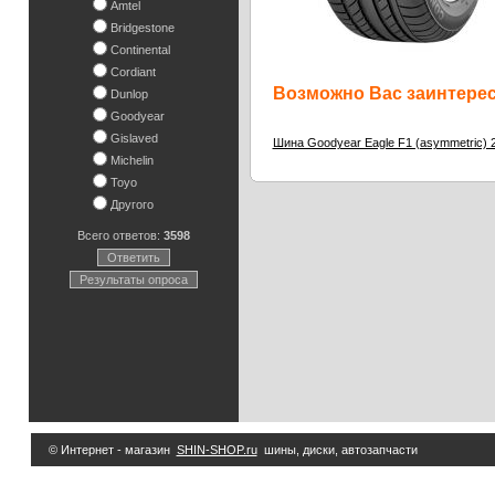
Amtel
Bridgestone
Continental
Cordiant
Возможно Вас заинтересу
Dunlop
Goodyear
Gislaved
Шина Goodyear Eagle F1 (asymmetric) 
Michelin
Toyo
Другого
Всего ответов:
3598
Ответить
Результаты опроса
© Интернет - магазин
SHIN-SHOP.ru
шины, диски, автозапчасти