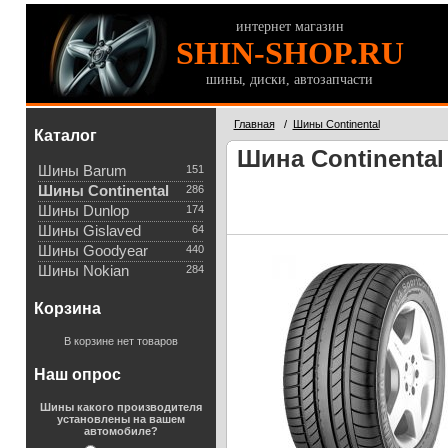
интернет магазин
SHIN-SHOP.RU
шины, диски, автозапчасти
Главная
/
Шины Continental
Каталог
Шина Continental 
Шины Barum
151
Шины Continental
286
Шины Dunlop
174
Шины Gislaved
64
Шины Goodyear
440
Шины Nokian
284
Корзина
В корзине нет товаров
Наш опрос
Шины какого производителя
установлены на вашем
автомобиле?