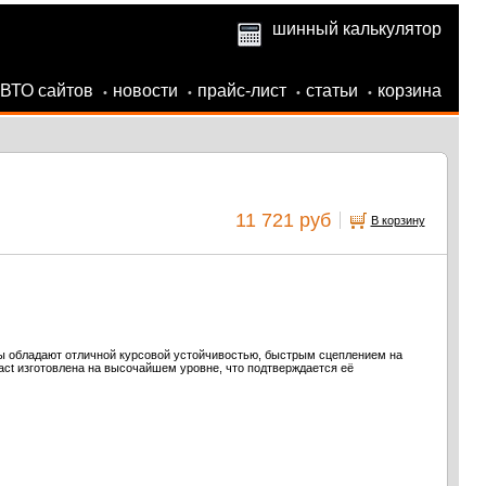
шинный калькулятор
АВТО сайтов
новости
прайс-лист
статьи
корзина
•
•
•
•
11 721 руб
В корзину
ы обладают отличной курсовой устойчивостью, быстрым сцеплением на
act изготовлена на высочайшем уровне, что подтверждается её