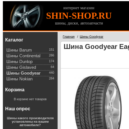
интернет магазин
SHIN-SHOP.RU
шины, диски, автозапчасти
Главная
/
Шины Goodyear
Каталог
Шина Goodyear Eagl
Шины Barum
151
Шины Continental
286
Шины Dunlop
174
Шины Gislaved
64
Шины Goodyear
440
Шины Nokian
284
Корзина
В корзине нет товаров
Наш опрос
Шины какого производителя
установлены на вашем
автомобиле?