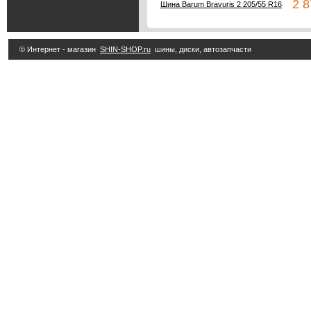
2 87
Шина Barum Bravuris 2 205/55 R16
© Интернет - магазин
SHIN-SHOP.ru
шины, диски, автозапчасти