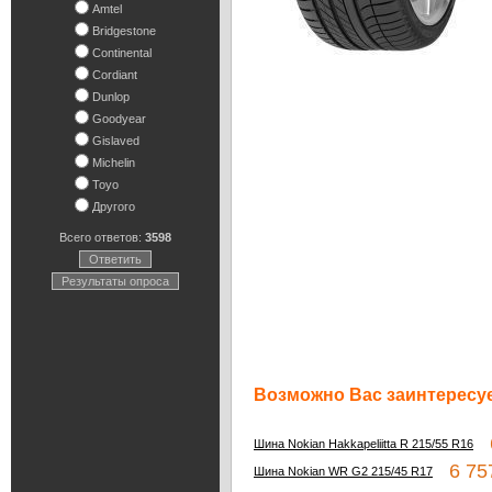
Amtel
Bridgestone
Continental
Cordiant
Dunlop
Goodyear
Gislaved
Michelin
Toyo
Другого
Всего ответов:
3598
Ответить
Результаты опроса
Возможно Вас заинтересуе
6
Шина Nokian Hakkapeliitta R 215/55 R16
6 757
Шина Nokian WR G2 215/45 R17