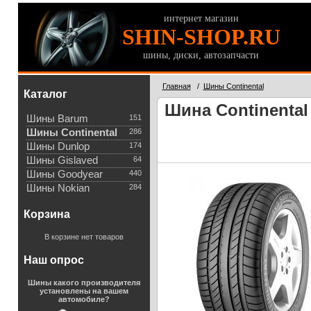
интернет магазин
SHIN-SHOP.RU
шины, диски, автозапчасти
Главная
/
Шины Continental
Каталог
Шина Continental 
Шины Barum
151
Шины Continental
286
Шины Dunlop
174
Шины Gislaved
64
Шины Goodyear
440
Шины Nokian
284
Корзина
В корзине нет товаров
Наш опрос
Шины какого производителя
установлены на вашем
автомобиле?