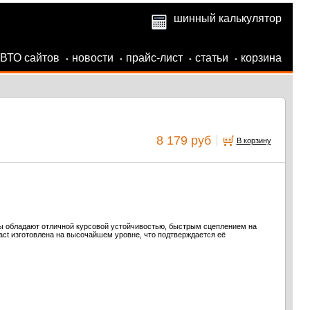
шинный калькулятор
АВТО сайтов
новости
прайс-лист
статьи
корзина
•
•
•
•
8 179 руб
В корзину
ы обладают отличной курсовой устойчивостью, быстрым сцеплением на
act изготовлена на высочайшем уровне, что подтверждается её