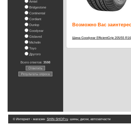
Amtel
Bridgestone
Continental
Cordiant
Возможно Вас заинтересу
Dunlop
Goodyear
Gislaved
Шина Goodyear EfficientGrip 205/55 R16
Michelin
Toyo
Другого
Всего ответов:
3598
Ответить
Результаты опроса
© Интернет - магазин
SHIN-SHOP.ru
шины, диски, автозапчасти