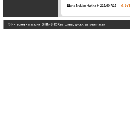
4 51
Шина Nokian Hakka H 215/60 R16
© Интернет - магазин
SHIN-SHOP.ru
шины, диски, автозапчасти