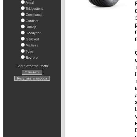
Amtel
Bridgestone
Continental
Cordiant
Dunlop
Goodyear
Gislaved
Michelin
Toyo
Другого
Всего ответов:
3598
Ответить
Результаты опроса