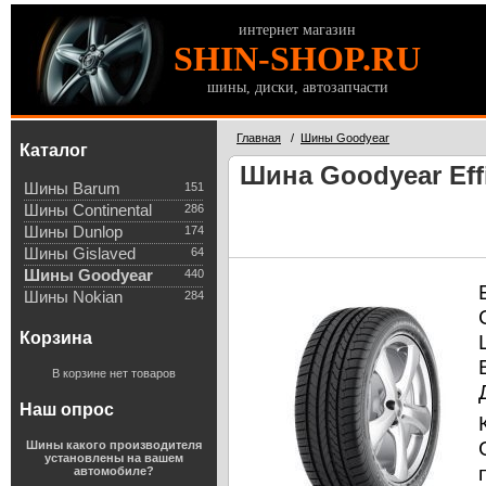
интернет магазин
SHIN-SHOP.RU
шины, диски, автозапчасти
Главная
/
Шины Goodyear
Каталог
Шина Goodyear Effi
Шины Barum
151
Шины Continental
286
Шины Dunlop
174
Шины Gislaved
64
Шины Goodyear
440
Шины Nokian
284
Корзина
В корзине нет товаров
Наш опрос
Шины какого производителя
установлены на вашем
автомобиле?