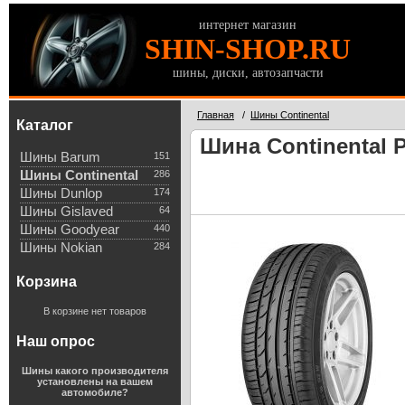
интернет магазин
SHIN-SHOP.RU
шины, диски, автозапчасти
Главная
/
Шины Continental
Каталог
Шина Continental P
Шины Barum
151
Шины Continental
286
Шины Dunlop
174
Шины Gislaved
64
Шины Goodyear
440
Шины Nokian
284
Корзина
В корзине нет товаров
Наш опрос
Шины какого производителя
установлены на вашем
автомобиле?