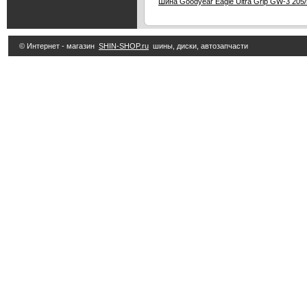
Шина Goodyear Eagle Ultra Grip GW-3 205
© Интернет - магазин
SHIN-SHOP.ru
шины, диски, автозапчасти