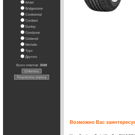
Amtel
Bridgestone
Continental
Cordiant
Dunlop
Goodyear
Gislaved
Michelin
Toyo
Другого
Всего ответов:
3598
Ответить
Результаты опроса
Возможно Вас заинтересуе