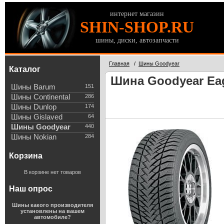
интернет магазин
SHIN-SHOP.RU
шины, диски, автозапчасти
Главная
/
Шины Goodyear
Каталог
Шина Goodyear Eagl
Шины Barum
151
Шины Continental
286
Шины Dunlop
174
Шины Gislaved
64
Шины Goodyear
440
Шины Nokian
284
Корзина
В корзине нет товаров
Наш опрос
Шины какого производителя
установлены на вашем
автомобиле?