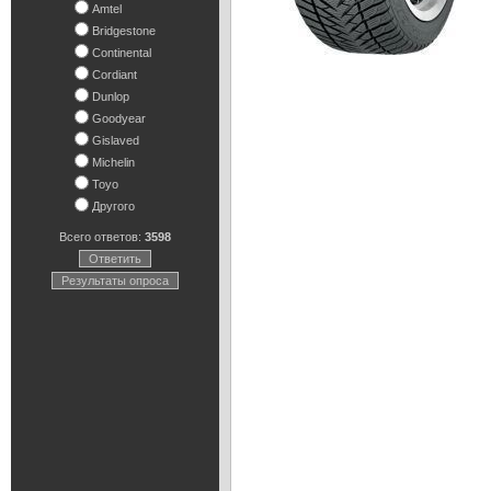
Amtel
Bridgestone
Continental
Cordiant
Dunlop
Goodyear
Gislaved
Michelin
Toyo
Другого
Всего ответов:
3598
Ответить
Результаты опроса