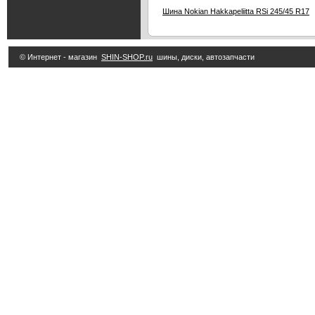
Шина Nokian Hakkapeliitta RSi 245/45 R17
© Интернет - магазин
SHIN-SHOP.ru
шины, диски, автозапчасти