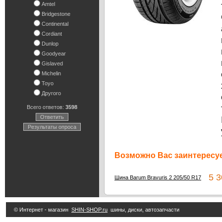
Amtel
Bridgestone
Continental
Cordiant
Dunlop
Goodyear
Gislaved
Michelin
Toyo
Другого
Всего ответов:
3598
Ответить
Результаты опроса
Возможно Вас заинтересуе
5 30
Шина Barum Bravuris 2 205/50 R17
© Интернет - магазин
SHIN-SHOP.ru
шины, диски, автозапчасти