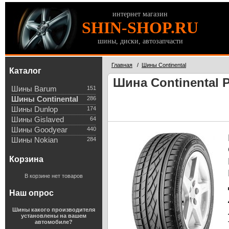
интернет магазин
SHIN-SHOP.RU
шины, диски, автозапчасти
Главная
/
Шины Continental
Каталог
Шина Continental 
Шины Barum
151
Шины Continental
286
Шины Dunlop
174
Шины Gislaved
64
Шины Goodyear
440
Шины Nokian
284
Корзина
В корзине нет товаров
Наш опрос
Шины какого производителя
установлены на вашем
автомобиле?