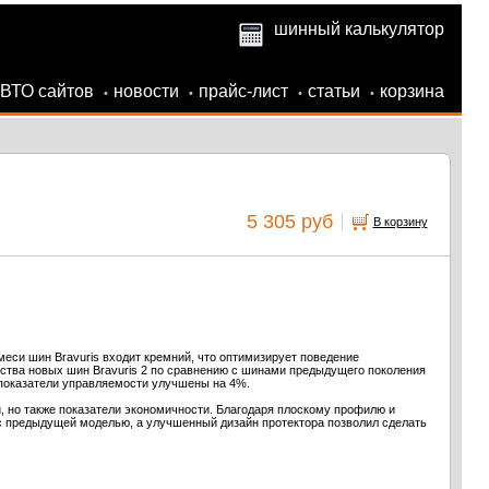
шинный калькулятор
АВТО сайтов
новости
прайс-лист
статьи
корзина
•
•
•
•
5 305 руб
В корзину
еси шин Bravuris входит кремний, что оптимизирует поведение
тва новых шин Bravuris 2 по сравнению с шинами предыдущего поколения
 показатели управляемости улучшены на 4%.
, но также показатели экономичности. Благодаря плоскому профилю и
с предыдущей моделью, а улучшенный дизайн протектора позволил сделать