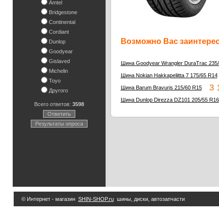
Amtel
Bridgestone
Continental
Cordiant
Возможно Вас заинтересу
Dunlop
Goodyear
Gislaved
Шина Goodyear Wrangler DuraTrac 235
Michelin
Шина Nokian Hakkapeliitta 7 175/65 R14
Toyo
3 1
Шина Barum Bravuris 215/60 R15
Другого
Шина Dunlop Direzza DZ101 205/55 R16
Всего ответов:
3598
Ответить
Результаты опроса
© Интернет - магазин
SHIN-SHOP.ru
шины, диски, автозапчасти