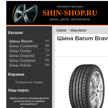
интернет магазин
SHIN-SHOP.RU
шины, диски, автозапчасти
Главная
/
Шины Barum
Каталог
Шина Barum Bravu
Шины Barum
151
Шины Continental
286
Шины Dunlop
174
Шины Gislaved
64
Шины Goodyear
440
Шины Nokian
284
Корзина
В корзине нет товаров
Наш опрос
Шины какого производителя
установлены на вашем
автомобиле?