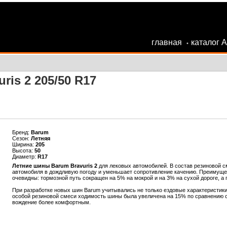
главная
каталог 
•
ris 2 205/50 R17
Бренд:
Barum
Сезон:
Летняя
Ширина:
205
Высота:
50
Диаметр:
R17
Летние шины Barum Bravuris 2
для лековых автомобилей. В состав резиновой см
автомобиля в дождливую погоду и уменьшает сопротивление качению. Преимущес
очевидны: тормозной путь сокращен на 5% на мокрой и на 3% на сухой дороге, а
При разработке новых шин Barum учитывались не только ездовые характеристики
особой резиновой смеси ходимость шины была увеличена на 15% по сравнению 
вождение более комфортным.