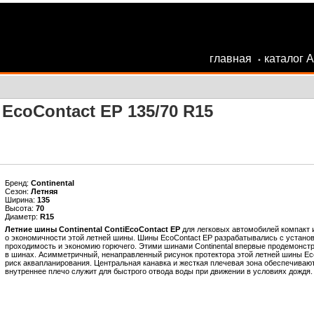
главная
каталог 
•
 EcoContact EP 135/70 R15
Бренд:
Continental
Сезон:
Летняя
Ширина:
135
Высота:
70
Диаметр:
R15
Летние шины Continental ContiEcoContact EP
для легковых автомобилей компакт и
о экономичности этой летней шины. Шины EcoContact EP разрабатывались с установ
проходимость и экономию горючего. Этими шинами Continental впервые продемонстр
в шинах. Асимметричный, ненаправленный рисунок протектора этой летней шины Eco
риск аквапланирования. Центральная канавка и жесткая плечевая зона обеспечиваю
внутреннее плечо служит для быстрого отвода воды при движении в условиях дождя