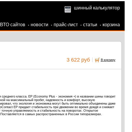
шинный калькулятор
АВТО сайтов
новости
прайс-лист
статьи
корзина
•
•
•
•
3 622 руб
В корзину
 среднего класса. EP (Economy Plus - экономия +) в названии шины говорит
кой на максимальный пробег, надежность и комфорт, высокую
ировал, что экология и экономика могут быть оптимально объединены даже
Contact EP придает стабильность при движении во время дождя и снижает
т точную управляемость и стабильность на поворотах. Открытое
. Поставляется в самых распространенных в России типоразмерах.