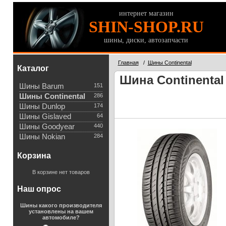
интернет магазин
SHIN-SHOP.RU
шины, диски, автозапчасти
Главная
/
Шины Continental
Каталог
Шина Continental
Шины Barum
151
Шины Continental
286
Шины Dunlop
174
Шины Gislaved
64
Шины Goodyear
440
Шины Nokian
284
Корзина
В корзине нет товаров
Наш опрос
Шины какого производителя
установлены на вашем
автомобиле?