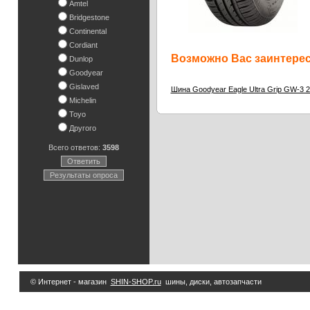
Amtel
Bridgestone
Continental
Cordiant
Возможно Вас заинтересу
Dunlop
Goodyear
Gislaved
Шина Goodyear Eagle Ultra Grip GW-3 
Michelin
Toyo
Другого
Всего ответов:
3598
Ответить
Результаты опроса
© Интернет - магазин
SHIN-SHOP.ru
шины, диски, автозапчасти