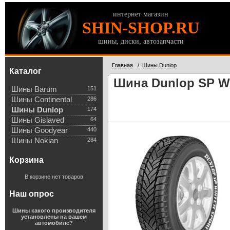
интернет магазин
SHIN-SHOP.RU
шины, диски, автозапчасти
Главная
/
Шины Dunlop
Каталог
Шина Dunlop SP Wi
Шины Barum
151
Шины Continental
286
Шины Dunlop
174
Шины Gislaved
64
Шины Goodyear
440
Шины Nokian
284
Корзина
В корзине нет товаров
Наш опрос
Шины какого производителя
установлены на вашем
автомобиле?