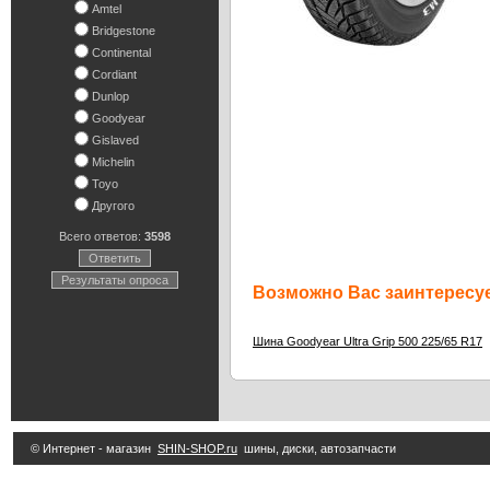
Amtel
Bridgestone
Continental
Cordiant
Dunlop
Goodyear
Gislaved
Michelin
Toyo
Другого
Всего ответов:
3598
Ответить
Результаты опроса
Возможно Вас заинтересуе
Шина Goodyear Ultra Grip 500 225/65 R17
© Интернет - магазин
SHIN-SHOP.ru
шины, диски, автозапчасти