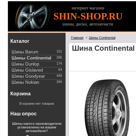
интернет магазин
SHIN-SHOP.RU
шины, диски, автозапчасти
Главная
/
Шины Continental
Каталог
Шина Continental
Шины Barum
151
Шины Continental
286
Шины Dunlop
174
Шины Gislaved
64
Шины Goodyear
440
Шины Nokian
284
Корзина
В корзине нет товаров
Наш опрос
Шины какого производителя
установлены на вашем
автомобиле?