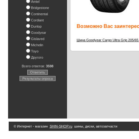
Amtel
Bridgestone
Continental
Cordiant
Возможно Вас заинтересу
Dunlop
Goodyear
Gislaved
Шина Goodyear Cargo Ultra Grip 205/65
Michelin
Toyo
Другого
Всего ответов:
3598
Ответить
Результаты опроса
© Интернет - магазин
SHIN-SHOP.ru
шины, диски, автозапчасти