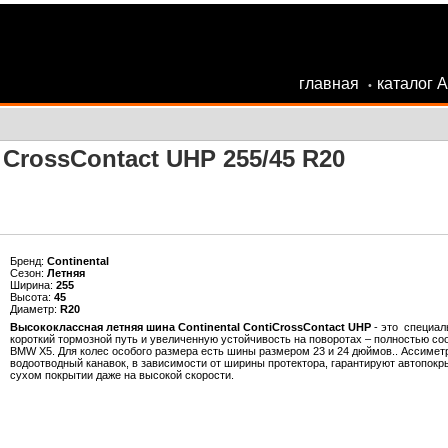
главная
каталог 
•
 CrossContact UHP 255/45 R20
Бренд:
Continental
Сезон:
Летняя
Ширина:
255
Высота:
45
Диаметр:
R20
Высококлассная летняя шина Continental ContiCrossContact UHP
- это специал
короткий тормозной путь и увеличенную устойчивость на поворотах – полностью со
BMW X5. Для колес особого размера есть шины размером 23 и 24 дюймов.. Ассиме
водоотводный канавок, в зависимости от ширины протектора, гарантируют автопок
сухом покрытии даже на высокой скорости.