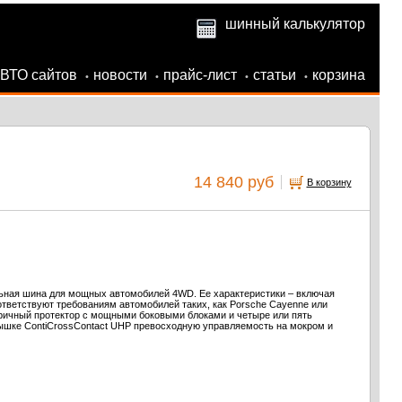
шинный калькулятор
АВТО сайтов
новости
прайс-лист
статьи
корзина
•
•
•
•
14 840 руб
В корзину
ьная шина для мощных автомобилей 4WD. Ее характеристики – включая
ответствуют требованиям автомобилей таких, как Porsche Cayenne или
тричный протектор с мощными боковыми блоками и четыре или пять
рышке ContiCrossContact UHP превосходную управляемость на мокром и