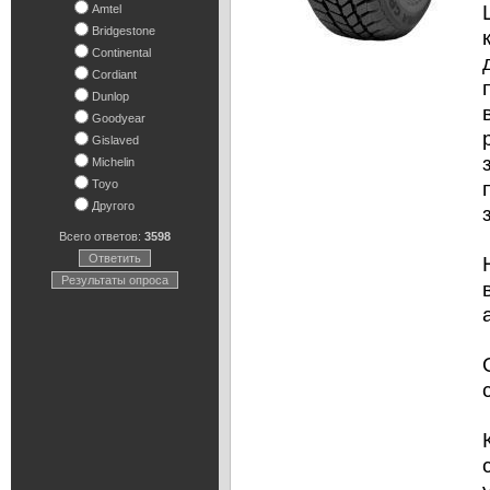
Amtel
Bridgestone
Continental
Cordiant
Dunlop
Goodyear
Gislaved
Michelin
Toyo
Другого
Всего ответов:
3598
Ответить
Результаты опроса