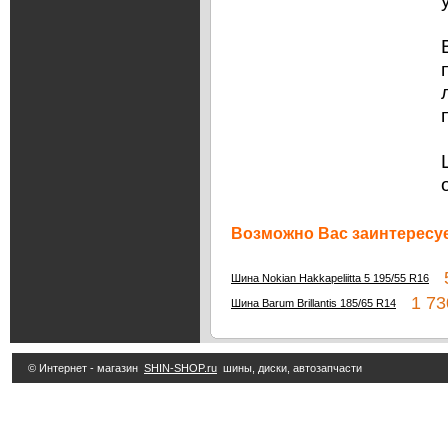
Возможно Вас заинтересуе
5
Шина Nokian Hakkapeliitta 5 195/55 R16
1 73
Шина Barum Brillantis 185/65 R14
© Интернет - магазин
SHIN-SHOP.ru
шины, диски, автозапчасти