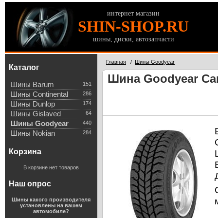
интернет магазин
SHIN-SHOP.RU
шины, диски, автозапчасти
Главная
/
Шины Goodyear
Каталог
Шина Goodyear Carg
Шины Barum
151
Шины Continental
286
Шины Dunlop
174
Шины Gislaved
64
Шины Goodyear
440
Шины Nokian
284
Корзина
В корзине нет товаров
Наш опрос
Шины какого производителя
установлены на вашем
автомобиле?