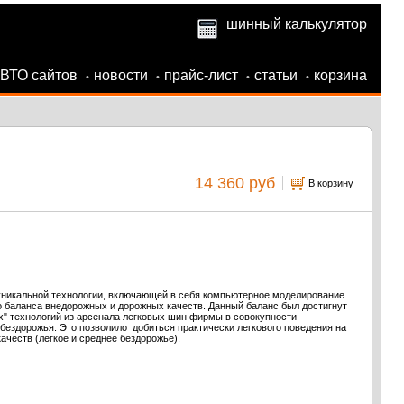
шинный калькулятор
АВТО сайтов
новости
прайс-лист
статьи
корзина
•
•
•
•
14 360 руб
В корзину
уникальной технологии, включающей в себя компьютерное моделирование
 баланса внедорожных и дорожных качеств. Данный баланс был достигнут
х" технологий из арсенала легковых шин фирмы в совокупности
бездорожья. Это позволило добиться практически легкового поведения на
честв (лёгкое и среднее бездорожье).