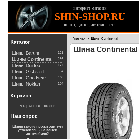
интернет магазин
SHIN-SHOP.RU
шины, диски, автозапчасти
Главная
/
Шины Continental
Каталог
Шина Continental
Шины Barum
151
Шины Continental
286
Шины Dunlop
174
Шины Gislaved
64
Шины Goodyear
440
Шины Nokian
284
Корзина
В корзине нет товаров
Наш опрос
Шины какого производителя
установлены на вашем
автомобиле?