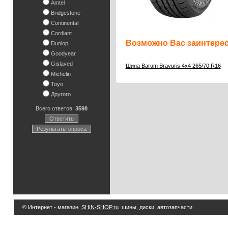
Amtel
Bridgestone
Continental
Cordiant
Возможно Вас заинтересу
Dunlop
Goodyear
Gislaved
4
Шина Barum Bravuris 4x4 265/70 R16
Michelin
Toyo
Другого
Всего ответов:
3598
Ответить
Результаты опроса
© Интернет - магазин
SHIN-SHOP.ru
шины, диски, автозапчасти