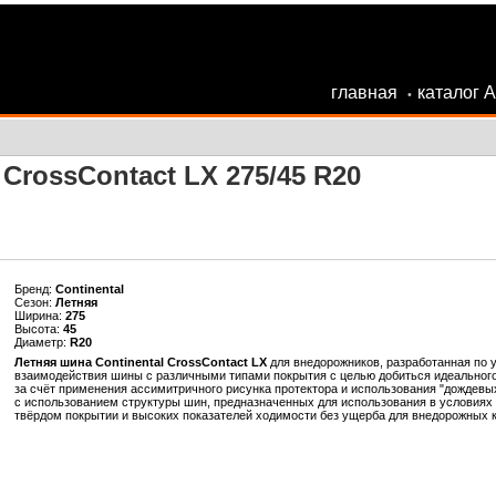
главная
каталог 
•
 CrossContact LX 275/45 R20
Бренд:
Continental
Сезон:
Летняя
Ширина:
275
Высота:
45
Диаметр:
R20
Летняя шина Continental CrossContact LX
для внедорожников, разработанная по 
взаимодействия шины с различными типами покрытия с целью добиться идеального
за счёт применения ассимитричного рисунка протектора и использования "дождевы
с использованием структуры шин, предназначенных для использования в условиях 
твёрдом покрытии и высоких показателей ходимости без ущерба для внедорожных ка