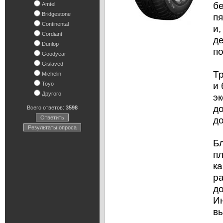
б
Amtel
Bridgestone
пя
Continental
и,
Cordiant
де
Dunlop
п
Goodyear
Gislaved
Т
Michelin
и
Toyo
Другого
эк
до
Всего ответов:
3598
Ответить
д
Результаты опроса
Бл
пл
к
ра
до
И
вы