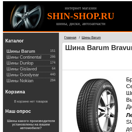
интернет магазин
SHIN-SHOP.RU
шины, диски, автозапчасти
Главная
/
Шины Barum
Каталог
Шина Barum Bravuri
Шины Barum
151
Шины Continental
286
Шины Dunlop
174
Шины Gislaved
64
Шины Goodyear
440
Б
Шины Nokian
284
С
Корзина
Ш
В
В корзине нет товаров
Д
Наш опрос
Л
SU
Шины какого производителя
установлены на вашем
д
автомобиле?