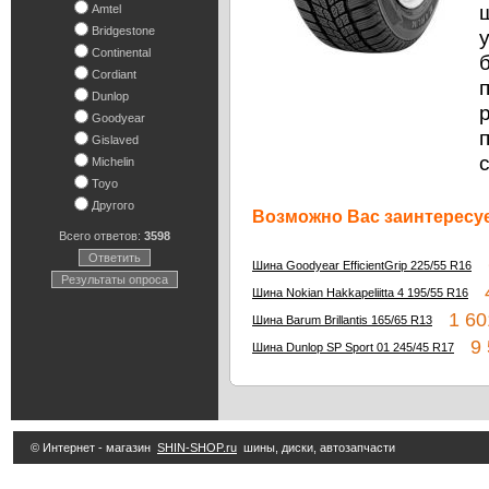
Amtel
Bridgestone
Continental
Cordiant
Dunlop
Goodyear
Gislaved
Michelin
Toyo
Другого
Возможно Вас заинтересуе
Всего ответов:
3598
Ответить
6
Шина Goodyear EfficientGrip 225/55 R16
Результаты опроса
4
Шина Nokian Hakkapeliitta 4 195/55 R16
1 60
Шина Barum Brillantis 165/65 R13
9 5
Шина Dunlop SP Sport 01 245/45 R17
© Интернет - магазин
SHIN-SHOP.ru
шины, диски, автозапчасти