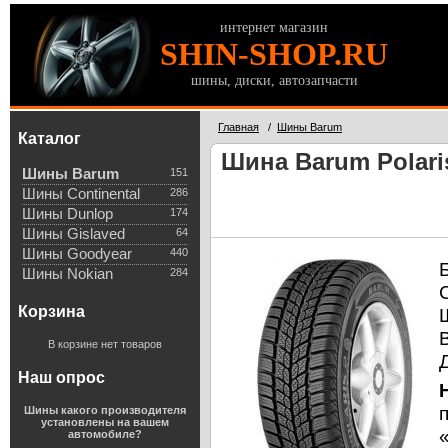
интернет магазин
SHIN-SHOP.RU
шины, диски, автозапчасти
Главная
/
Шины Barum
Каталог
Шина Barum Polaris
Шины Barum
151
Шины Continental
286
Шины Dunlop
174
Шины Gislaved
64
Шины Goodyear
440
Шины Nokian
284
Корзина
В корзине нет товаров
Наш опрос
Шины какого производителя
установлены на вашем
автомобиле?