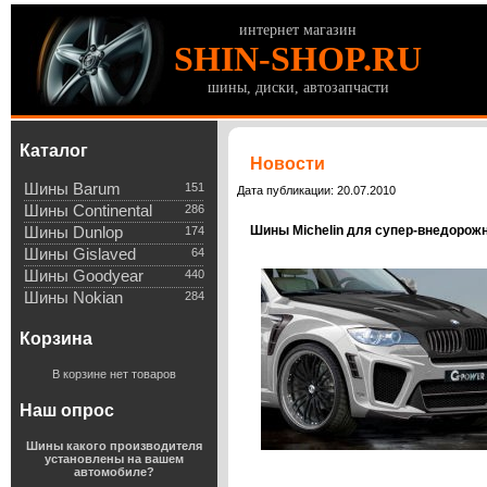
интернет магазин
SHIN-SHOP.RU
шины, диски, автозапчасти
Каталог
Новости
Шины Barum
151
Дата публикации: 20.07.2010
Шины Continental
286
Шины Michelin для супер-внедорож
Шины Dunlop
174
Шины Gislaved
64
Шины Goodyear
440
Шины Nokian
284
Корзина
В корзине нет товаров
Наш опрос
Шины какого производителя
установлены на вашем
автомобиле?