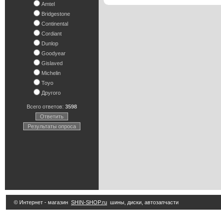
Amtel
Bridgestone
Continental
Cordiant
Dunlop
Goodyear
Gislaved
Michelin
Toyo
Другого
Всего ответов:
3598
Ответить
Результаты опроса
© Интернет - магазин
SHIN-SHOP.ru
шины, диски, автозапчасти