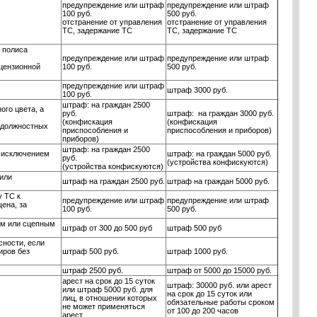
предупреждение или штраф
предупреждение или штраф
100 руб.
500 руб.
отстранение от управления
отстранение от управления
ТС, задержание ТС
ТС, задержание ТС
 полиса
предупреждение или штраф
предупреждение или штраф
ицензионной
100 руб.
500 руб.
предупреждение или штраф
штраф 3000 руб.
100 руб.
штраф: на граждан 2500
ого цвета, а
руб.
штраф: на граждан 3000 руб.
(конфискация
(конфискация
 должностных
приспособления и
приспособления и приборов)
приборов)
штраф:
на граждан 2500
а исключением
штраф:
на граждан 5000 руб.
руб.
(устройства конфискуются)
(устройства конфискуются)
или
штраф
на граждан 2500 руб.
штраф
на граждан 5000 руб.
у ТС к
предупреждение или штраф
предупреждение или штраф
ена, за
100 руб.
500 руб.
ем или сцепным
штраф от 300 до 500 руб
штраф 500 руб
сности, если
иров без
штраф 500 руб.
штраф 1000 руб.
штраф 2500 руб.
штраф от
5000 до 15000 руб.
арест на срок до 15 суток
штраф: 30000 руб. или арест
или штраф 5000 руб. для
на срок до 15 суток или
лиц, в отношении которых
обязательные работы сроком
не может применяться
от 100 до 200 часов
арест