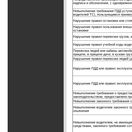
надписи и обозначения, с одновреме
Невыполнение требования ПДД уступи
водителей ТС), пользующимся преим
Нарушение правил остановки или сто
Нарушение правил пользования внешн
остановки
Нарушение правил перевозки грузов, а
Нарушение правил учебной езды вод
Перевозка людей вне кабины автомоби
прицепе, в прицепе-даче, в кузове гр
Нарушение правил перевозки людей (д
Нарушение ПДД или правил эксплуатац
Нарушение ПДД или правил эксплуата
Невыполнение требования о предоста
законодательством, предоставлено п
Невыполнение законного требования с
Невыполнение водителем законного тр
опьянения
Невыполнение водителем, не имеющим
средствами, законного требования со