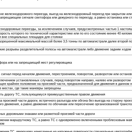
не железнодорожного переезда, выезд на железнодорожный переезд при закрытом или
прещающем сигнале светофора или дежурного по переезду, а равно остановка или ст
езнодорожные переезды, за исключением случаев, предусмотренных частью 1 настоящ
орость которого по технической характеристике или по его состоянию менее 40 киломе
и вне специальных площадок для стоянки
азрешенной максимальной массой более 3,5 тонны по автомагистрали далее второй по
ские разрывы разделительной полосы на автомагистрали либо движение задним ходом
фора или на запрещающий жест регулировщика
сигнал перед началом движения, перестроением, поворотом, разворотом или останов
лючением установленных случаев, перед поворотом направо, налево или разворотом
щее крайнее положение на проезжей части, предназначенной для движения в данном 
в местах, где такие маневры запрещены
ить дорогу ТС, пользующемуся преимущественным правом движения
проезжей части дороги, встречного разъезда или обгона без выезда на сторону прое
ого движения, а равно движение по обочинам или пересечение организованной трансп
ных дорожными знаками или разметкой проезжей части дороги
жении маршрутному ТС, а равно ТС с одновременно включенными проблесковым мая
лом
жении ТС, имеющему нанесенные на наружные поверхности специальные цветографи