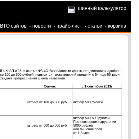
шинный калькулятор
АВТО сайтов
новости
прайс-лист
статьи
корзина
•
•
•
•
 в КоАП и 28-ю статью ФЗ «О безопасности дорожного движения» одобрен
 100 до 500 рублей, повысится также верхний предел – с 5-ти до 50 тысяч
ожидает прогрессивная шкала наказаний.
Сейчас
с 1 сентября 2013г
штраф от 100 до 300 руб.
штраф 500 рублей
штраф 500-800 рублей.
При повторном нарушении
штраф от 300 до 800 руб.
5000 рублей
или лишения прав
от 1-3 мес.