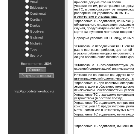
Amtel
при себе документов на право
управления им, регистрационных док
Bridgestone
на ТС, а равно документов, подтверж
распоряжения управляемым им ТС
Continental
в отсутствие его владельца
Cordiant
Управление ТС водителем, не имеющим
обязательного страхования гражданск
Dunlop
случая, предусмотренного частью 2 ст
Goodyear
карточки, путевого листа или товарно
Gislaved
Передача управления ТС лицу, не име
Michelin
Установка на передней части ТС свет
Toyo
равно световых приборов, цвет огней
и режим работы которых не соответст
Другого
лиц по обеспечению безопасности дор
Всего ответов:
3598
Установка на ТС без соответствующег
охранной сигнализации) или незаконна
Ответить
Незаконное нанесение на наружные п
Результаты опроса
цветографической схемы легкового та
Управление ТС при наличии неисправн
эксплуатации и обязанностями должно
исключением неисправностей и условий
http://goroddetstva-shop.ru/
Управление ТС с заведомо неисправн
устройством (в составе поезда)
Управление ТС водителем, не пристег
конструкцией ТС предусмотрены ремни
мотошлемов или в незастегнутых мо
Управление ТС водителем, не имеющи
Управление ТС водителем, лишенным 