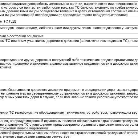
щении водителю употреблять алкогольные напитки, наркотические или психотропные
к которому он причастен, либо после того, как ТС было остановлено по требованию с
ным должностным лицом освидетельствования в целях установления состояния опьян
м лицом решения об освобождении от проведения такого освидетельствования
ом ТС ПДД
опедом, велосипедом, либо возчиком или другим лицом, непосредственно участвую
ми в состоянии опьянения
м ТС или иным участником дорожного движения (за исключением водителя ТС), пов
переездов или других дорожных сооружений либо технических средств организации д
зопасности дорожного движения, а равно умышленное создание помех в дорожном движе
окрытия
нию безопасности дорожного движения при ремонте и содержании дорог, железнодор
о непринятие мер по своевременному устранению помех в дорожном движении, запре
тдельных участках дорог в случае, если пользование такими участками угрожает безо
жения ТС телефоном, не оборудованным техническим устройством, позволяющим вес
вания, не предусмотренный страховым полисом обязательного страхования гражданск
авно управление ТС с нарушением предусмотренного данным страховым полисом усло
 страховом полисе водителями
ленной федеральным законом обязанности по страхованию своей гражданской ответст
зательное страхование заведомо отсутствует