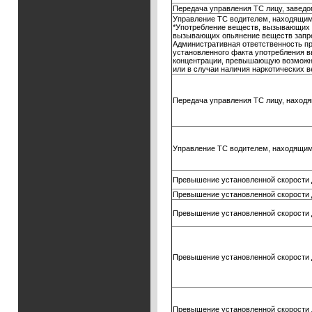
Передача управления ТС лицу, завед
Управление ТС водителем, находящим
*Употребление веществ, вызывающих а
вызывающих опьянение веществ запр
Административная ответственность пр
установленного факта употребления в
концентрации, превышающую возможну
или в случаи наличия наркотических 
Передача управления ТС лицу, наход
Управление ТС водителем, находящим
Превышение установленной скорости д
Превышение установленной скорости д
Превышение установленной скорости д
Превышение установленной скорости д
Превышение установленной скорости д