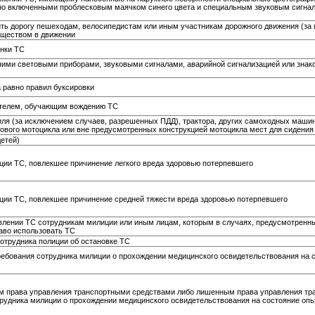
нно включенными проблесковым маячком синего цвета и специальным звуковым сигн
ть дорогу пешеходам, велосипедистам или иным участникам дорожного движения (за
уществом в движении
янки ТС
ими световыми приборами, звуковыми сигналами, аварийной сигнализацией или знак
 равно правил буксировки
ителем, обучающим вождению ТС
ля (за исключением случаев, разрешенных ПДД), трактора, других самоходных машин
узового мотоцикла или вне предусмотренных конструкцией мотоцикла мест для сидения
етей)
ии ТС, повлекшее причинение легкого вреда здоровью потерпевшего
ции ТС, повлекшее причинение средней тяжести вреда здоровью потерпевшего
влении ТС сотрудникам милиции или иным лицам, которым в случаях, предусмотренн
раво использовать ТС
отрудника полиции об остановке ТС
ебования сотрудника милиции о прохождении медицинского освидетельствования на 
 права управления транспортными средствами либо лишенным права управления тр
трудника милиции о прохождении медицинского освидетельствования на состояние оп