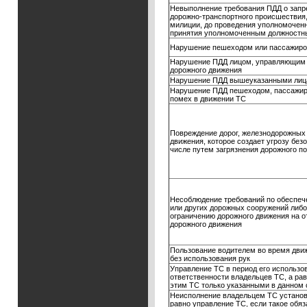
Невыполнение требования ПДД о запре
дорожно-транспортного происшествия, 
милиции, до проведения уполномочен
принятия уполномоченным должностны
Нарушение пешеходом или пассажир
Нарушение ПДД лицом, управляющим м
дорожного движения
Нарушение ПДД вышеуказанными лица
Нарушение ПДД пешеходом, пассажиро
помех в движении ТС
Повреждение дорог, железнодорожных 
движения, которое создает угрозу бе
числе путем загрязнения дорожного п
Несоблюдение требований по обеспече
или других дорожных сооружений либ
ограничению дорожного движения на о
дорожного движения
Пользование водителем во время дви
без использования рук
Управление ТС в период его использо
ответственности владельцев ТС, а р
этим ТС только указанными в данном
Неисполнение владельцем ТС установ
равно управление ТС, если такое обя