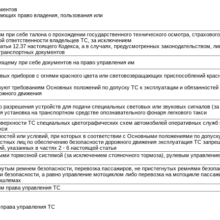
ументов
дающих право владения, пользования или
 при себе талона о прохождении государственного технического осмотра, страхового
ой ответственности владельцев ТС, за исключением
атьи 12.37 настоящего Кодекса, а в случаях, предусмотренных законодательством, л
-транспортных документов
ющему при себе документов на право управления им
овых приборов с огнями красного цвета или световозвращающих приспособлений красн
вуют требованиям Основных положений по допуску ТС к эксплуатации и обязанностей
ожного движения
о разрешения устройств для подачи специальных световых или звуковых сигналов (з
я установка на транспортном средстве опознавательного фонаря легкового такси
оверхности ТС специальных цветографических схем автомобилей оперативных служб 
кси
остей или условий, при которых в соответствии с Основными положениями по допуск
стных лиц по обеспечению безопасности дорожного движения эксплуатация ТС запрещ
, указанных в частях 2 - 6 настоящей статьи
ыми тормозной системой (за исключением стояночного тормоза), рулевым управлени
нутым ремнем безопасности, перевозка пассажиров, не пристегнутых ремнями безопа
 безопасности, а равно управление мотоциклом либо перевозка на мотоцикле пассаж
тошлемах
м права управления ТС
права управления ТС