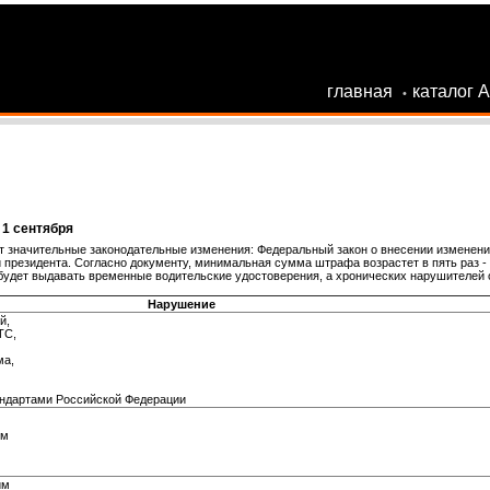
главная
каталог 
•
 1 сентября
 значительные законодательные изменения: Федеральный закон о внесении изменений
президента. Согласно документу, минимальная сумма штрафа возрастет в пять раз - со
 будет выдавать временные водительские удостоверения, а хронических нарушителей 
Нарушение
й,
ТС,
ма,
ндартами Российской Федерации
ым
им