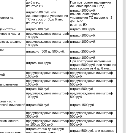
до 6 мес.
При повторном нарушении
изъятие ВУ
лишение прав на 1 год
штраф 1000 руб.
штраф 500 руб. или
или лишение права
лишение права управления
оянка на
управления ТС на срок от 3
ТС на срок от 3 до 6 мес.
до 6 мес.
изъятие ВУ
изъятие ВУ
ей статьи
штраф 100 руб.
штраф 1000 руб.
тров в час, а
предупреждение или штраф
штраф 1000 руб.
100 руб.
лосы, а равно
предупреждение или штраф
штраф 1000 руб.
100 руб.
 по
штраф от 300 до 500 руб.
штраф 2500 руб.
штраф 1000 руб.
При повторном нарушении
штраф 1000 руб.
штраф 5000 руб. или лишение
прав сроком от 4 до 6 мес.
предупреждение или штраф
предупреждение или штраф
кой
100 руб.
500 руб.
предупреждение или штраф
предупреждение или штраф
направлении
100 руб.
500 руб.
штраф 100 руб.
штраф 500 руб.
предупреждение или штраф
предупреждение или штраф
100 руб.
500 руб.
зжей части
ортной или пешей
штраф 500 руб.
штраф 1500руб.
предупреждение или штраф
предупреждение или штраф
300 руб.
500 руб.
чком синего
предупреждение или штраф
предупреждение или штраф
от 100 до 300 руб.
500 руб.
штраф от 300 до 500 руб.
штраф 500 руб. или лишение
ческие схемы,
или лишение права