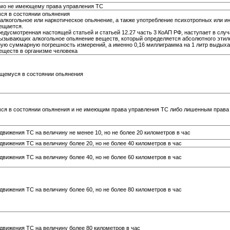
омо не имеющему права управления ТС
ся в состоянии опьянения
лкогольное или наркотическое опьянение, а также употребление психотропных или и
ещается.
едусмотренная настоящей статьей и статьей 12.27 часть 3 КоАП РФ, наступает в случ
ызывающих алкогольное опьянение веществ, который определяется абсолютного этило
ю суммарную погрешность измерений, а именно 0,16 миллиграмма на 1 литр выдыха
веществ в организме человека
ящемуся в состоянии опьянения
ся в состоянии опьянения и не имеющим права управления ТС либо лишенным права
вижения ТС на величину не менее 10, но не более 20 километров в час
вижения ТС на величину более 20, но не более 40 километров в час
вижения ТС на величину более 40, но не более 60 километров в час
вижения ТС на величину более 60, но не более 80 километров в час
вижения ТС на величину более 80 километров в час