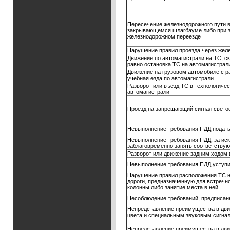
Пересечение железнодорожного пути в
закрывающемся шлагбауме либо при за
железнодорожном переезде
Нарушение правил проезда через жел
Движение по автомагистрали на ТС, ск
равно остановка ТС на автомагистрал
Движение на грузовом автомобиле с р
учебная езда по автомагистрали
Разворот или въезд ТС в технологиче
автомагистрали
Проезд на запрещающий сигнал свето
Невыполнение требования ПДД подать 
Невыполнение требования ПДД, за иск
заблаговременно занять соответствую
Разворот или движение задним ходом 
Невыполнение требования ПДД уступ
Нарушение правил расположения ТС на 
дороги, предназначенную для встречн
колонны либо занятие места в ней
Несоблюдение требований, предписан
Непредставление преимущества в дви
цвета и специальным звуковым сигна
Непредставление преимущества в дви