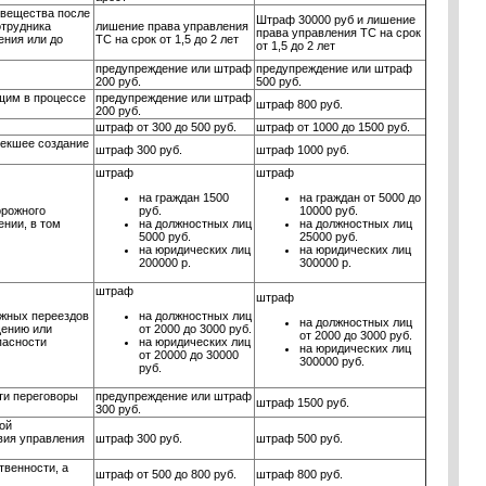
 вещества после
Штраф 30000 руб и лишение
отрудника
лишение права управления
права управления ТС на срок
ения или до
ТС на срок от 1,5 до 2 лет
от 1,5 до 2 лет
предупреждение или штраф
предупреждение или штраф
200 руб.
500 руб.
щим в процессе
предупреждение или штраф
штраф 800 руб.
200 руб.
штраф от 300 до 500 руб.
штраф от 1000 до 1500 руб.
лекшее создание
штраф 300 руб.
штраф 1000 руб.
штраф
штраф
на граждан 1500
на граждан от 5000 до
орожного
руб.
10000 руб.
нии, в том
на должностных лиц
на должностных лиц
5000 руб.
25000 руб.
на юридических лиц
на юридических лиц
200000 р.
300000 р.
штраф
штраф
ожных переездов
на должностных лиц
на должностных лиц
щению или
от 2000 до 3000 руб.
от 2000 до 3000 руб.
пасности
на юридических лиц
на юридических лиц
от 20000 до 30000
300000 руб.
руб.
ти переговоры
предупреждение или штраф
штраф 1500 руб.
300 руб.
ой
вия управления
штраф 300 руб.
штраф 500 руб.
венности, а
штраф от 500 до 800 руб.
штраф 800 руб.