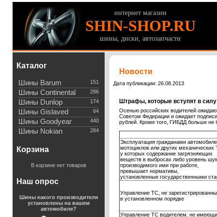
интернет магазин
SHIN-SHOP.RU
шины, диски, автозапчасти
Каталог
Новости
Шины Barum
151
Дата публикации: 26.08.2013
Шины Continental
286
Штрафы, которые вступят в силу
Шины Dunlop
174
Осенью российских водителей ожидают
Шины Gislaved
64
Советом Федерации и ожидает подписи 
Шины Goodyear
440
рублей. Кроме того, ГИБДД больше не
Шины Nokian
284
Эксплуатация гражданами автомобиле
мотоциклов или других механических 
Корзина
у которых содержание загрязняющих
веществ в выбросах либо уровень шу
В корзине нет товаров
производимого ими при работе,
превышает нормативы,
установленные государственными ста
Наш опрос
Управление ТС, не зарегистрированн
Шины какого производителя
в установленном порядке
установлены на вашем
автомобиле?
Управление ТС водителем, не имеющ