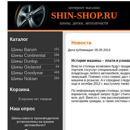
интернет магазин
SHIN-SHOP.RU
шины, диски, автозапчасти
Каталог
Новости
Шины Barum
151
Дата публикации: 05.05.2013
Шины Continental
286
История машины – плати и узнав
Шины Dunlop
174
Власти столицы возможно будут продав
Шины Gislaved
64
портале госуслуг специальный сервис
Шины Goodyear
440
владельцах любого автомобиля, выданн
эвакуаций. Помимо этого сервис даст
Шины Nokian
284
машина в розыске. А к середине следу
еще в октябре 2012 г. выступало также
Корзина
По информации мэрии столицы, услови
вариантов, каждый запрос будет стоит
млн. руб. Вместе с тем рассматриваю
В корзине нет товаров
категориям граждан, а также системы 
Наш опрос
Шины какого производителя
установлены на вашем
автомобиле?