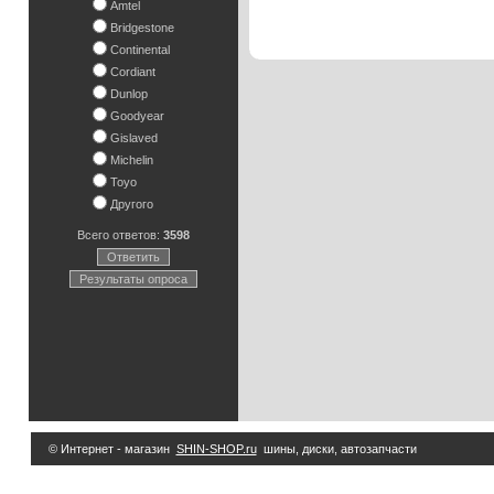
Amtel
Bridgestone
Continental
Cordiant
Dunlop
Goodyear
Gislaved
Michelin
Toyo
Другого
Всего ответов:
3598
Ответить
Результаты опроса
© Интернет - магазин
SHIN-SHOP.ru
шины, диски, автозапчасти