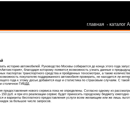
главная
каталог 
•
ай
ать историю автомобилей. Руководство Москвы собирается до конца этого года запус
 «Автоистория», благодаря которому появится возможность узнать данные о предыду
ых паспортах транспортного средства и пройденных техосмотрах, а также количеств
 возможность покупателю поддержанного автомобиля проверить, не находится ли инте
ющего года к этому досье добавится еще и статистика по страховым случаям. С такой
 и столичное ГИБДД.
я предоставления нового сервиса пока не определены. Согласно одному из рассмат
ь 150 руб. и при его реализации сервис будет приносить городскому бюджету ежегодно
тся и варианты бесплатного предоставления услуги всем желающим или же лишь льго
скидок за большое число запросов.