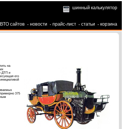
шинный калькулятор
АВТО сайтов
новости
прайс-лист
статьи
корзина
•
•
•
•
тить на
щих
е ДТП и
ресующая его
 инициативой
риваемых
 примерно 375
тным