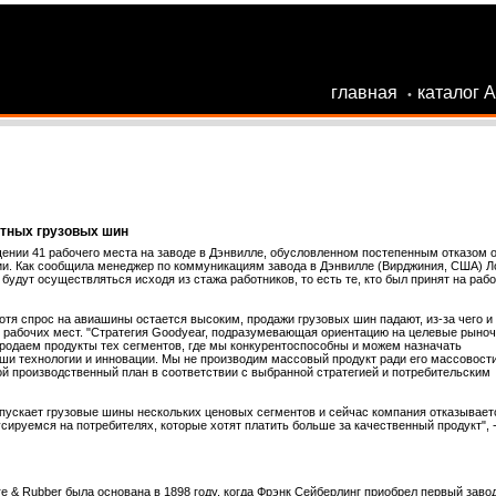
главная
каталог 
•
етных грузовых шин
ении 41 рабочего места на заводе в Дэнвилле, обусловленном постепенным отказом о
ии. Как сообщила менеджер по коммуникациям завода в Дэнвилле (Вирджиния, США) Л
я будут осуществляться исходя из стажа работников, то есть те, кто был принят на рабо
хотя спрос на авиашины остается высоким, продажи грузовых шин падают, из-за чего и
 рабочих мест. "Стратегия Goodyear, подразумевающая ориентацию на целевые рыно
продаем продукты тех сегментов, где мы конкурентоспособны и можем назначать
ши технологии и инновации. Мы не производим массовый продукт ради его массовости
й производственный план в соответствии с выбранной стратегией и потребительским
ыпускает грузовые шины нескольких ценовых сегментов и сейчас компания отказывает
ируемся на потребителях, которые хотят платить больше за качественный продукт", 
e & Rubber была основана в 1898 году, когда Фрэнк Сейберлинг приобрел первый завод