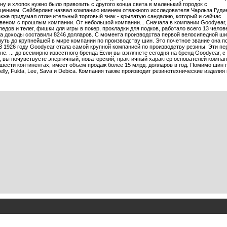
ину и хлопок нужно было привозить с другого конца света в маленький городок с
ением. Сейберлинг назвал компанию именем отважного исследователя Чарльза Гуди
кже придумал отличительный торговый знак - крылатую сандалию, который и сейчас
еном с прошлым компании. От небольшой компании... Сначала в компании Goodyear,
дов и телег, фишки для игры в покер, прокладки для подков, работало всего 13 челове
ца доходы составили 8246 долларов. С момента производства первой велосипедной ши
уть до крупнейшей в мире компании по производству шин. Это почетное звание она пол
В 1926 году Goodyear стала самой крупной компанией по производству резины. Эти пе
. ... до всемирно известного бренда Если вы взглянете сегодня на бренд Goodyear, 
 вы почувствуете энергичный, новаторский, практичный характер основателей компа
 шести континентах, имеет объем продаж более 15 млрд. долларов в год. Помимо шин
Kelly, Fulda, Lee, Sava и Debica. Компания также производит резинотехнические изде