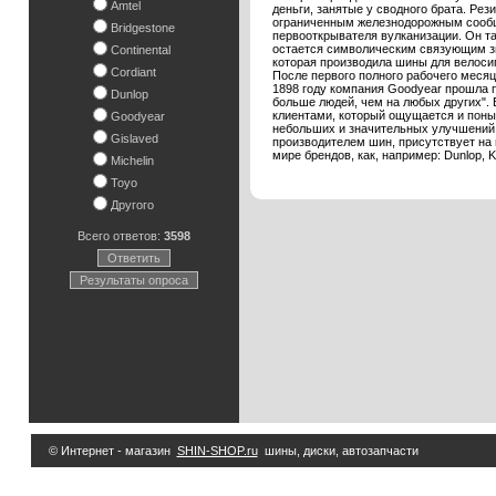
Amtel
деньги, занятые у сводного брата. Рез
ограниченным железнодорожным сообщ
Bridgestone
первооткрывателя вулканизации. Он та
остается символическим связующим зв
Continental
которая производила шины для велосипе
Cordiant
После первого полного рабочего меся
1898 году компания Goodyear прошла п
Dunlop
больше людей, чем на любых других". 
клиентами, который ощущается и поныне
Goodyear
небольших и значительных улучшений,
Gislaved
производителем шин, присутствует на
мире брендов, как, например: Dunlop, 
Michelin
Toyo
Другого
Всего ответов:
3598
Ответить
Результаты опроса
© Интернет - магазин
SHIN-SHOP.ru
шины, диски, автозапчасти