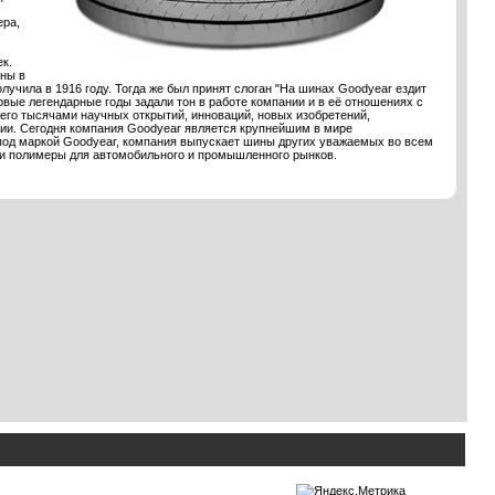
ера,
к.
ны в
учила в 1916 году. Тогда же был принят слоган "На шинах Goodyear ездит
рвые легендарные годы задали тон в работе компании и в её отношениях с
с его тысячами научных открытий, инноваций, новых изобретений,
нии. Сегодня компания Goodyear является крупнейшим в мире
 под маркой Goodyear, компания выпускает шины других уважаемых во всем
лия и полимеры для автомобильного и промышленного рынков.