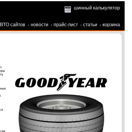
шинный калькулятор
АВТО сайтов
новости
прайс-лист
статьи
корзина
•
•
•
•
т
ора
ту
чные
.
ся
-
 на