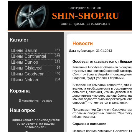
интернет магазин
SHIN-SHOP.RU
шины, диски, автозапчасти
Каталог
Новости
Шины Barum
151
Дата публикации: 31.01.2013
Шины Continental
286
Goodyear отказывается от бюдж
Шины Dunlop
174
Компания Goodyear объявила о сокращ
Шины Gislaved
64
грузовых шин низшей ценовой категор
Шины Goodyear
440
Синглтон (Laura Singleton), сокращени
недавно, будут уволены первыми.
Шины Nokian
284
В заявлении компании говорится, что 
возникла необходимость в сокращении
Корзина
сегменты, означает, что мы делаем и 
дополнительную цену за наш бренд, на
Мы последовательно корректируем сво
В корзине нет товаров
спросом", - отмечается в заявлении.
Наш опрос
По словам г-жи Синглтон, Goodyear в
от самых бюджетных линеек. "Мы фокус
объяснила она.
Шины какого производителя
установлены на вашем
Справка о компании:
автомобиле?
История бренда Компания Goodyear Tir